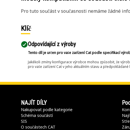
Pro tuto součást v současnosti nemáme žádné info
Klíč
Odpovídající z výroby
Tento díl je určen pro vaše zařízení Cat podle specifikací výro
Jakékoli změny konfigurace výrobce mohou způsobit, že výrob
pro vaše zařízení Cat v jeho aktuálním stavu a předpokládané k
NAJÍT DÍLY
Pod
Nakupovat podle kategorie
Kont
Schéma součástí
Nají
SIS
Stře
O součástech CAT
Záru