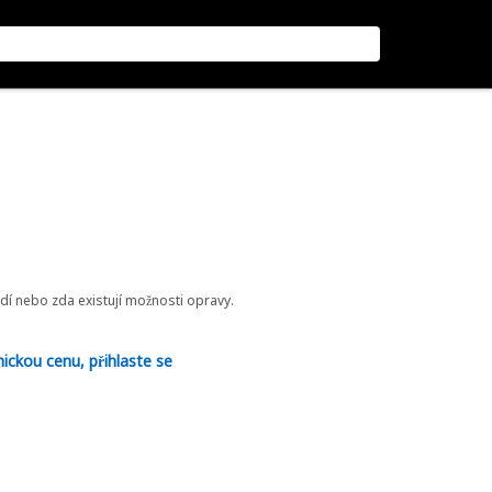
odí nebo zda existují možnosti opravy.
nickou cenu, přihlaste se