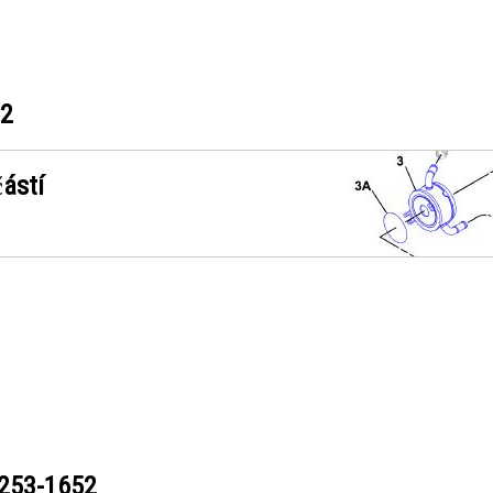
52
ástí
253-1652