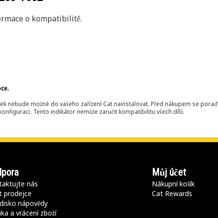
rmace o kompatibilitě.
bce.
ek nebude možné do vašeho zařízení Cat nainstalovat. Před nákupem se poraďt
onfiguraci. Tento indikátor nemůže zaručit kompatibilitu všech dílů.
pora
Můj účet
aktujte nás
Nákupní košík
t prodejce
Cat Rewards
disko nápovědy
ka a vrácení zboží