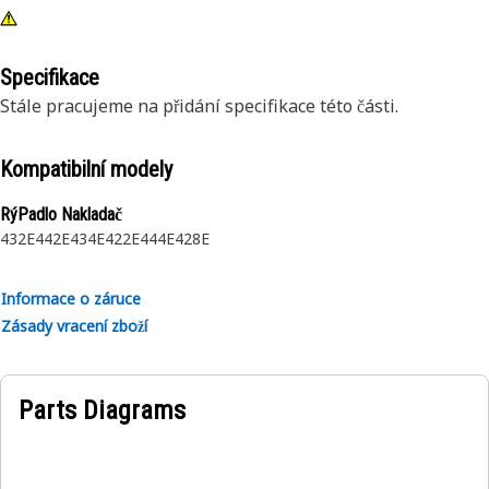
Specifikace
Stále pracujeme na přidání specifikace této části.
Kompatibilní modely
RýPadlo Nakladač
432E
442E
434E
422E
444E
428E
Informace o záruce
Zásady vracení zboží
Parts Diagrams