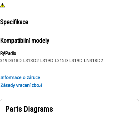
Specifikace
Kompatibilní modely
RýPadlo
319D
318D L
318D2 L
319D L
315D L
319D LN
318D2
Informace o záruce
Zásady vracení zboží
Parts Diagrams