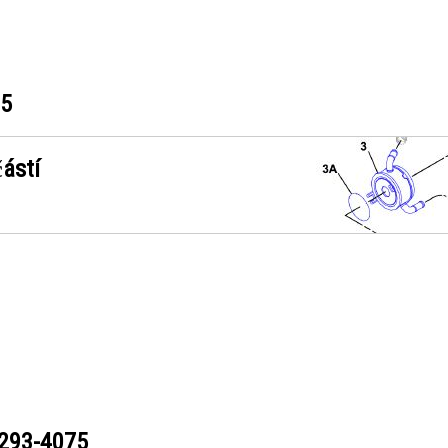
75
ástí
293-4075