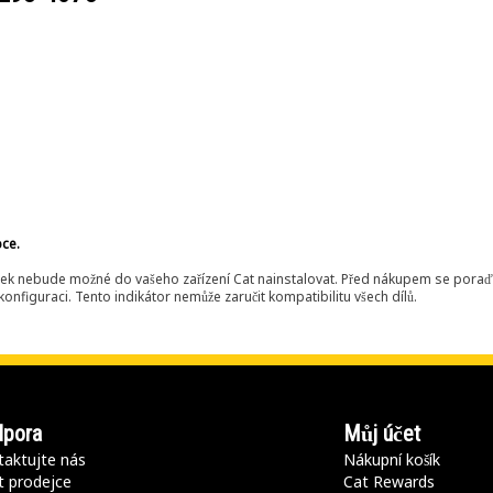
bce.
ek nebude možné do vašeho zařízení Cat nainstalovat. Před nákupem se poraďt
onfiguraci. Tento indikátor nemůže zaručit kompatibilitu všech dílů.
pora
Můj účet
aktujte nás
Nákupní košík
t prodejce
Cat Rewards