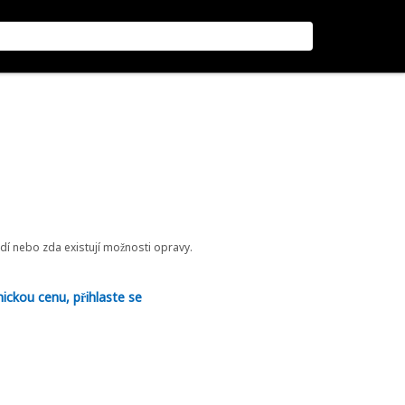
odí nebo zda existují možnosti opravy.
nickou cenu, přihlaste se