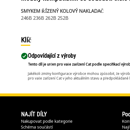
SMYKEM ŘÍZENÝ KOLOVÝ NAKLADAČ
246B 236B 262B 252B
Klíč
Odpovídající z výroby
Tento díl je určen pro vaše zařízení Cat podle specifikací výro
Jakékoli změny konfigurace výrobce mohou způsobit, že výrob
pro vaše zařízení Cat v jeho aktuálním stavu a předpokládané k
NAJÍT DÍLY
Pod
Nakupovat podle kategorie
Kont
Schéma součástí
Nají