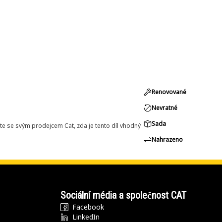
Renovované
Nevratné
Sada
e se svým prodejcem Cat, zda je tento díl vhodný
Nahrazeno
Sociální média a společnost CAT
Facebook
LinkedIn