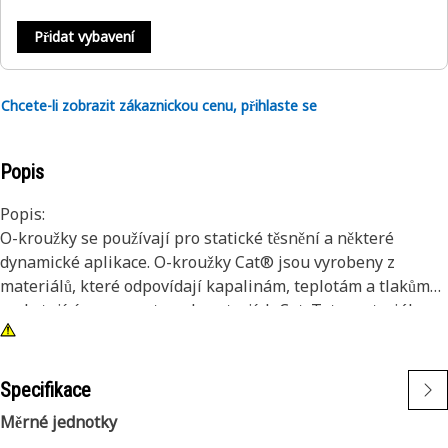
Přidat vybavení
Chcete-li zobrazit zákaznickou cenu, přihlaste se
Popis
Popis:
O-kroužky se používají pro statické těsnění a některé
dynamické aplikace. O-kroužky Cat® jsou vyrobeny z
materiálů, které odpovídají kapalinám, teplotám a tlakům
vyskytujícím se v motorech a strojích Cat. Tyto materiály
jsou odolné proti opotřebení a protlačování a poskytují
vynikající odolnost proti nastavení tlaku na těsnění. Kromě
toho jsou některé O-kroužky Cat potaženy PTFE, aby se
Specifikace
minimalizovalo kroucení a řezání těsnění při instalaci
Měrné jednotky
těsnění. Rozměry našich O-kroužků jsou důsledně