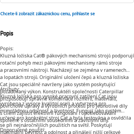
Chcete-li zobrazit zákaznickou cenu, přihlaste se
Popis
Popis:
Kluzná ložiska Cat® pákových mechanismů strojů podporují
rotační pohyb mezi pákovými mechanismy rámů stroje
a pracovními nástroji. Nacházejí se zejména v ramenech
a lopatách strojů. Originální uložení čepů a kluzná ložiska
Cat jsou speciálně navrženy jako systém poskytující
Atributy:
požadovaný výkon. Konstruktéři společnosti Caterpillar
Kluzná ložiska pro vysoké pracovní zatížení Cat jsou
přizpůsobují správné kombinace rozměrů, materiálů,
vyrobena z vysoce kvalitní oceli a vytvrzena pro
povrchové úpravy a výrobních procesů pro jednotlivé díly
mimořádnou odolnost a životnost. Fungují jako systém
s cílem zajistit efektivní fungování i opotřebovávání
určený pro konkrétní stroj Cat a byla testována a osvědčila
společně s ostatními sousedními a závislými díly.
se při nejnáročnějších použitích na světě. Poskytují
Doporučené použití:
maximální pevnost a odolnost a přinášejí nižší celkové