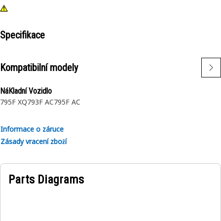
Specifikace
Kompatibilní modely
NáKladní Vozidlo
795F XQ
793F AC
795F AC
Informace o záruce
Zásady vracení zboží
Parts Diagrams