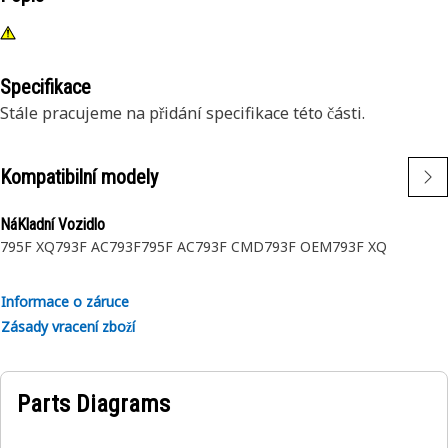
Specifikace
Stále pracujeme na přidání specifikace této části.
Kompatibilní modely
NáKladní Vozidlo
795F XQ
793F AC
793F
795F AC
793F CMD
793F OEM
793F XQ
Informace o záruce
Zásady vracení zboží
Parts Diagrams