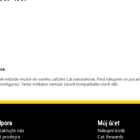
bce.
ek nebude možné do vašeho zařízení Cat nainstalovat. Před nákupem se poraďt
onfiguraci. Tento indikátor nemůže zaručit kompatibilitu všech dílů.
pora
Můj účet
aktujte nás
Nákupní košík
t prodejce
Cat Rewards