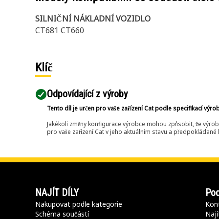
SILNIČNÍ NÁKLADNÍ VOZIDLO
CT681 CT660
Klíč
Odpovídající z výroby
Tento díl je určen pro vaše zařízení Cat podle specifikací výro
Jakékoli změny konfigurace výrobce mohou způsobit, že výrob
pro vaše zařízení Cat v jeho aktuálním stavu a předpokládané k
NAJÍT DÍLY
Pod
Nakupovat podle kategorie
Kont
Schéma součástí
Nají