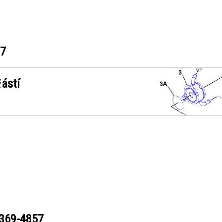
57
ástí
369-4857