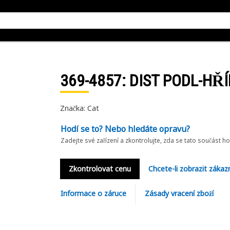
369-4857
: DIST PODL-HŘ
Značka: Cat
Hodí se to? Nebo hledáte opravu?
Zadejte své zařízení a zkontrolujte, zda se tato součást h
Zkontrolovat cenu
Chcete-li zobrazit zákaz
Informace o záruce
Zásady vracení zboží