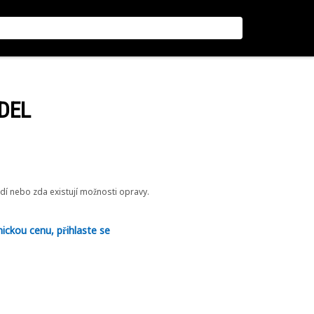
ÍDEL
odí nebo zda existují možnosti opravy.
nickou cenu, přihlaste se