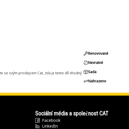
Renovované
Nevratné
Sada
e se svým prodejcem Cat, zda je tento díl vhodný
Nahrazeno
Sociální média a společnost CAT
Facebook
LinkedIn