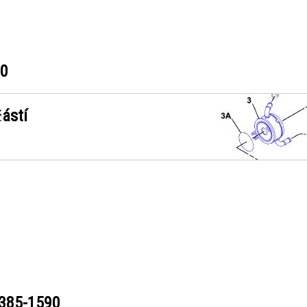
90
ástí
385-1590