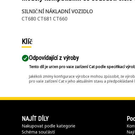
SILNIČNÍ NÁKLADNÍ VOZIDLO
CT680 CT681 CT660
Klíč
Odpovídající z výroby
Tento díl je určen pro vaše zařízení Cat podle specifikací výro
Jakékoli změny konfigurace výrobce mohou způsobit, že výrob
pro vaše zařízení Cat v jeho aktuálním stavu a předpokládané k
NAJÍT DÍLY
Pod
Nakupovat podle kategorie
Kont
Schéma součástí
Nají