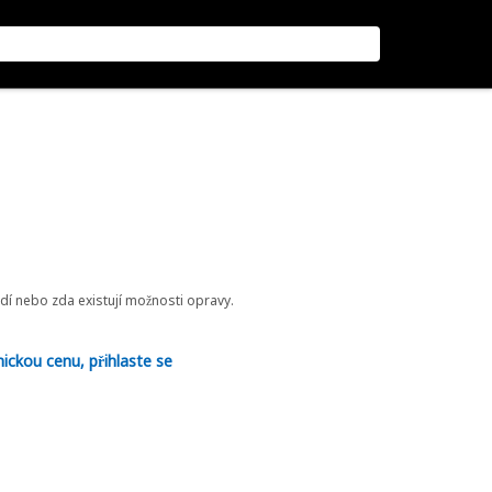
odí nebo zda existují možnosti opravy.
nickou cenu, přihlaste se