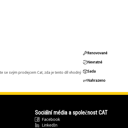
Renovované
Nevratné
Sada
e se svým prodejcem Cat, zda je tento díl vhodný
Nahrazeno
Sociální média a společnost CAT
Facebook
LinkedIn