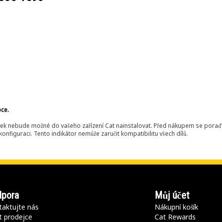
bce.
ek nebude možné do vašeho zařízení Cat nainstalovat. Před nákupem se poraďt
onfiguraci. Tento indikátor nemůže zaručit kompatibilitu všech dílů.
pora
Můj účet
aktujte nás
Nákupní košík
t prodejce
Cat Rewards