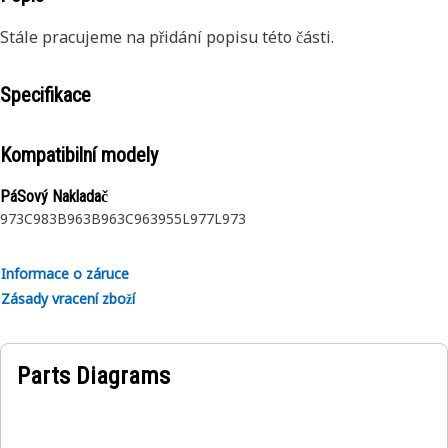
Stále pracujeme na přidání popisu této části.
Specifikace
Kompatibilní modely
PáSový Nakladač
973C
983B
963B
963C
963
955L
977L
973
Informace o záruce
Zásady vracení zboží
Parts Diagrams