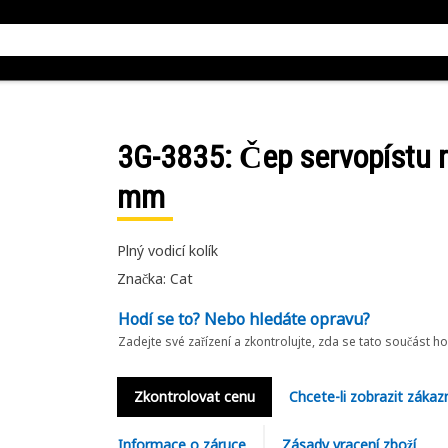
3G-3835
: Čep servopístu 
mm
Plný vodicí kolík
Značka: Cat
Hodí se to? Nebo hledáte opravu?
Zadejte své zařízení a zkontrolujte, zda se tato součást h
Zkontrolovat cenu
Chcete-li zobrazit zákaz
Informace o záruce
Zásady vracení zboží