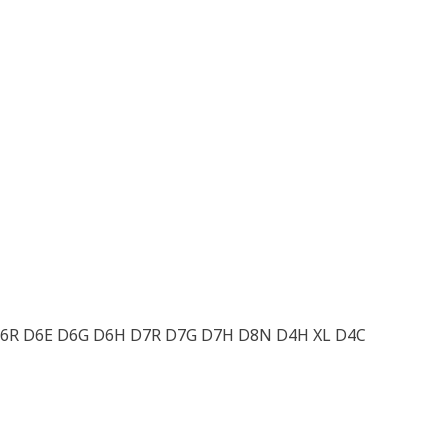
 D6R D6E D6G D6H D7R D7G D7H D8N D4H XL D4C