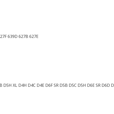
627F 639D 627B 627E
 D4B D5H XL D4H D4C D4E D6F SR D5B D5C D5H D6E SR D6D