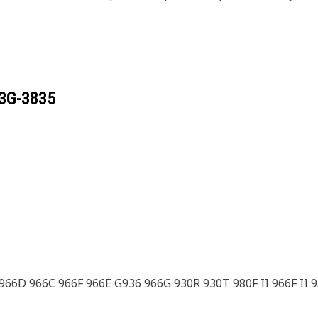
3G-3835
966D 966C 966F 966E G936 966G 930R 930T 980F II 966F II 