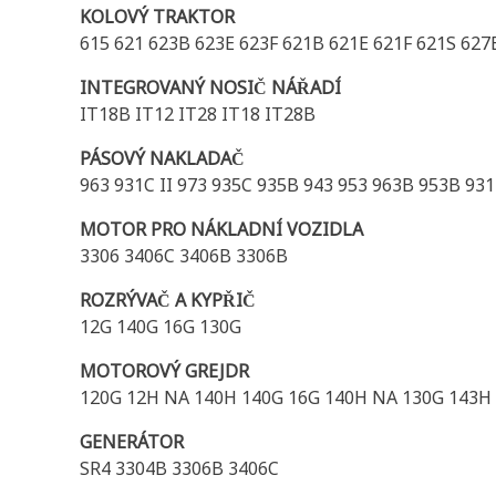
KOLOVÝ TRAKTOR
615 621 623B 623E 623F 621B 621E 621F 621S 627
INTEGROVANÝ NOSIČ NÁŘADÍ
IT18B IT12 IT28 IT18 IT28B
PÁSOVÝ NAKLADAČ
963 931C II 973 935C 935B 943 953 963B 953B 931
MOTOR PRO NÁKLADNÍ VOZIDLA
3306 3406C 3406B 3306B
ROZRÝVAČ A KYPŘIČ
12G 140G 16G 130G
MOTOROVÝ GREJDR
120G 12H NA 140H 140G 16G 140H NA 130G 143H 
GENERÁTOR
SR4 3304B 3306B 3406C