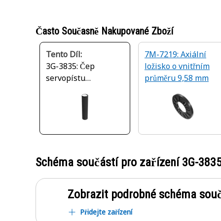
Často Současně Nakupované Zboží
Tento Díl:
7M-7219: Axiální
3G-3835: Čep
ložisko o vnitřním
servopístu
průměru 9,58 mm
regulátoru s
průměrem 4,762 mm
Schéma součástí pro zařízení
3G-383
Zobrazit podrobné schéma souč
Přidejte zařízení