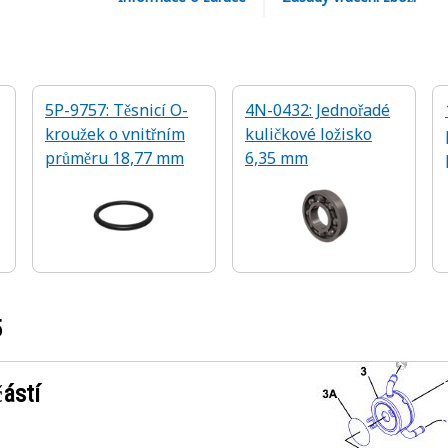
5P-9757: Těsnicí O-
4N-0432: Jednořadé
kroužek o vnitřním
kuličkové ložisko
průměru 18,77 mm
6,35 mm
5
ástí