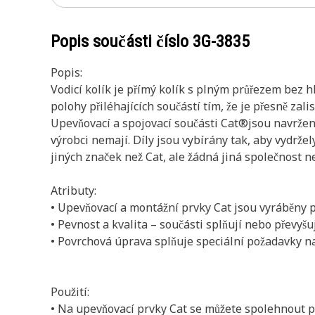
Popis součásti číslo
3G-3835
Popis:
Vodicí kolík je přímý kolík s plným průřezem bez 
polohy přiléhajících součástí tím, že je přesně zal
Upevňovací a spojovací součásti Cat®jsou navrženy 
výrobci nemají. Díly jsou vybírány tak, aby vydržel
jiných značek než Cat, ale žádná jiná společnost n
Atributy:
• Upevňovací a montážní prvky Cat jsou vyráběny p
• Pevnost a kvalita – součásti splňují nebo převy
• Povrchová úprava splňuje speciální požadavky na
Použití:
• Na upevňovací prvky Cat se můžete spolehnout při 