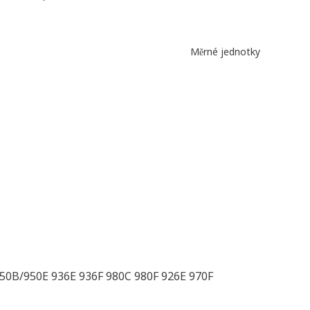
Měrné jednotky
950B/950E 936E 936F 980C 980F 926E 970F