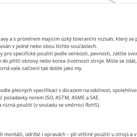
hlavy a s průměrem majícím úzký toleranční rozsah, který se
isován v jedné nebo obou těchto součástech.
pro specifické použití podle velikosti, pevnosti, zátěže svo
y do příští obnovy nebo konce životnosti stroje. Může se zdát
ezná vaše zařízení tak dobře jako my.
odle přesných specifikací s důrazem na odolnost, spolehlivos
šují požadavky norem ISO, ASTM, ASME a SAE.
 různá použití (v souladu se směrnicí RoHS).
montáži, údržbě i opravách – při většině použití u strojů a v