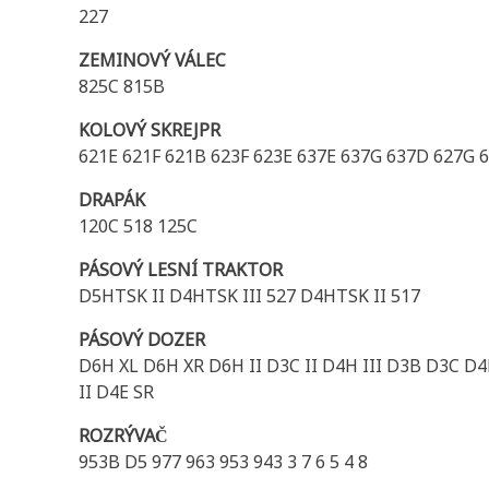
227
ZEMINOVÝ VÁLEC
825C 815B
KOLOVÝ SKREJPR
621E 621F 621B 623F 623E 637E 637G 637D 627G 
DRAPÁK
120C 518 125C
PÁSOVÝ LESNÍ TRAKTOR
D5HTSK II D4HTSK III 527 D4HTSK II 517
PÁSOVÝ DOZER
D6H XL D6H XR D6H II D3C II D4H III D3B D3C
II D4E SR
ROZRÝVAČ
953B D5 977 963 953 943 3 7 6 5 4 8