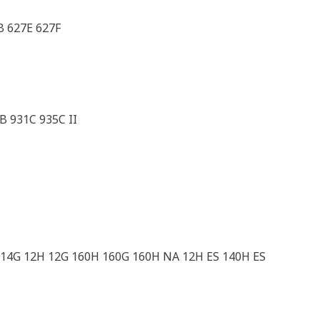
B 627E 627F
B 931C 935C II
14G 12H 12G 160H 160G 160H NA 12H ES 140H ES