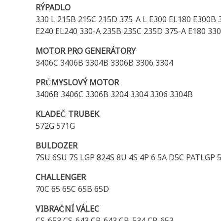
RÝPADLO
330 L 215B 215C 215D 375-A L E300 EL180 E300B 3
E240 EL240 330-A 235B 235C 235D 375-A E180 33
MOTOR PRO GENERÁTORY
3406C 3406B 3304B 3306B 3306 3304
PRŮMYSLOVÝ MOTOR
3406B 3406C 3306B 3204 3304 3306 3304B
KLADEČ TRUBEK
572G 571G
BULDOZER
7SU 6SU 7S LGP 824S 8U 4S 4P 6 5A D5C PATLGP 5
CHALLENGER
70C 65 65C 65B 65D
VIBRAČNÍ VÁLEC
CS-653 CS-643 CP-643 CB-534 CP-653