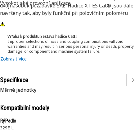
Vysokotlaké provozní aplikace
dvojnásobek požadavku SAE. Hadice XT ES Cat® jsou dále
navrženy tak, aby byly funkční při polovičním poloměru
ohybu podle SAE. To znamená, že se lépe ohýbají
v omezených prostorách a významně snižují požadavky na
délku hadice. Tyto vlastnosti usnadňují instalaci a zajišťují
V??aha k produktu Sestava hadice CatΠ
Improper selections of hose and coupling combinations will void
dlouhou životnost a vynikající spolehlivost.
warranties and may result in serious personal injury or death, property
damage, or component and machine system failure.
Zobrazit Více
Specifikace
Měrné jednotky
Kompatibilní modely
RýPadlo
329E L