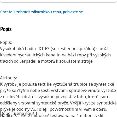
Chcete-li zobrazit zákaznickou cenu, přihlaste se
Popis
Popis:
Vysokotlaká hadice XT ES (se zesílenou spirálou) slouží
k vedení hydraulických kapalin na bázi ropy při vysokých
tlacích od čerpadel a motorů k součástem stroje.
Atributy:
K výrobě je použita textilie vyztužená trubice ze syntetické
pryže se čtyřmi nebo šesti vrstvami spirálově vinuté výztuže
z ocelového drátu s vysokou pevností v tahu, které jsou
odděleny vrstvami syntetické pryže. Vnější kryt ze syntetické
pryže je odolný vůči oleji, povětrnostním vlivům a otěru.
Doporučené použití:
Hadice XT ES je impulsně testována na 1 milion cyklů –