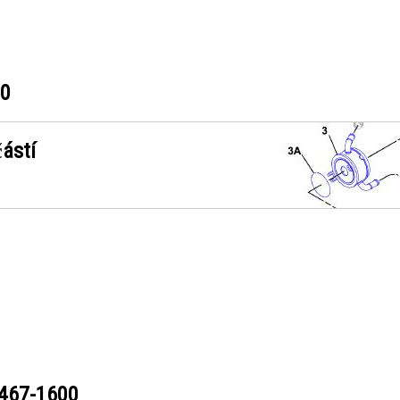
00
ástí
467-1600