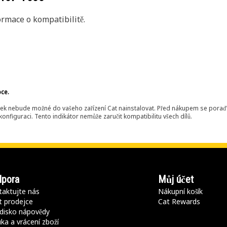
rmace o kompatibilitě.
bce.
ek nebude možné do vašeho zařízení Cat nainstalovat. Před nákupem se poraďt
onfiguraci. Tento indikátor nemůže zaručit kompatibilitu všech dílů.
pora
Můj účet
aktujte nás
Nákupní košík
t prodejce
Cat Rewards
disko nápovědy
ka a vrácení zboží