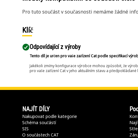
Pro tuto součást v současnosti nemáme žádné info
Klíč
Odpovídající z výroby
Tento díl je určen pro vaše zařízení Cat podle specifikací výro
Jakékoli změny konfigurace výrobce mohou způsobit, že výrob
pro vaše zařízení Cat v jeho aktuálním stavu a předpokládané k
NAJÍT DÍLY
Pod
Nakupovat podle kategorie
Kont
Schéma součástí
Nají
SIS
Stře
O součástech CAT
Záru