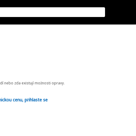
odí nebo zda existují možnosti opravy.
nickou cenu, přihlaste se