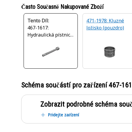
Často Současně Nakupované Zboží
Tento Díl:
471-1978: Kluzné
467-1617:
ložisko (pouzdro)
Hydraulická pístnice
o průměru 110 mm
Schéma součástí pro zařízení
467-16
Zobrazit podrobné schéma souč
Přidejte zařízení