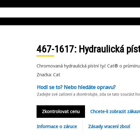
467-1617
: Hydraulická pí
Chromovaná hydraulická pístní tyč Cat® o průmě
Značka: Cat
Hodí se to? Nebo hledáte opravu?
Zadejte své zařízení a zkontrolujte, zda se tato součást h
Zkontrolovat cenu
Chcete-li zobrazit zákaz
Informace o záruce
Zásady vracení zboží