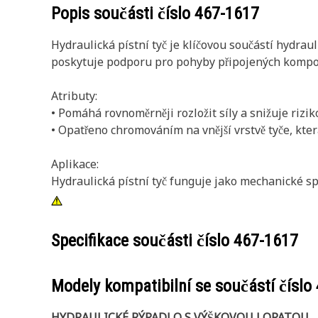
Popis součásti číslo
467-1617
Hydraulická pístní tyč je klíčovou součástí hydrau
poskytuje podporu pro pohyby připojených kompon
Atributy:
• Pomáhá rovnoměrněji rozložit síly a snižuje ri
• Opatřeno chromováním na vnější vrstvě tyče, kter
Aplikace:
Hydraulická pístní tyč funguje jako mechanické sp
Specifikace součásti číslo
467-1617
Modely kompatibilní se součástí číslo
HYDRAULICKÉ RÝPADLO S VÝŠKOVOU LOPATOU