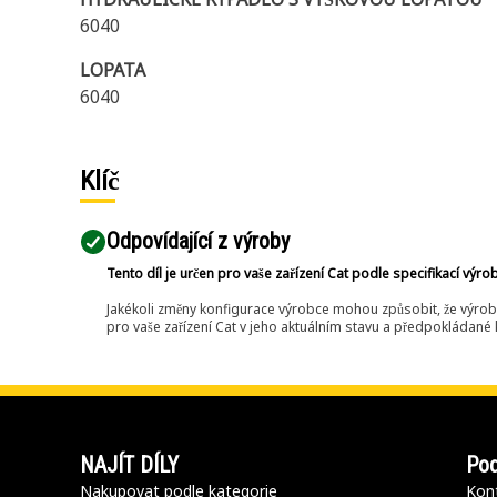
6040
LOPATA
6040
Klíč
Odpovídající z výroby
Tento díl je určen pro vaše zařízení Cat podle specifikací výro
Jakékoli změny konfigurace výrobce mohou způsobit, že výrob
pro vaše zařízení Cat v jeho aktuálním stavu a předpokládané k
NAJÍT DÍLY
Pod
Nakupovat podle kategorie
Kont