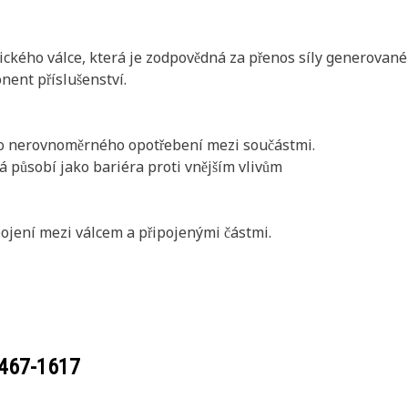
lického válce, která je zodpovědná za přenos síly generované
ent příslušenství.
ziko nerovnoměrného opotřebení mezi součástmi.
á působí jako bariéra proti vnějším vlivům
ojení mezi válcem a připojenými částmi.
467-1617