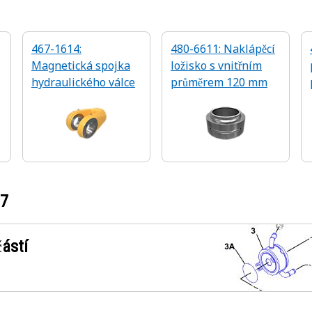
467-1614:
480-6611: Naklápěcí
Magnetická spojka
ložisko s vnitřním
hydraulického válce
průměrem 120 mm
17
ástí