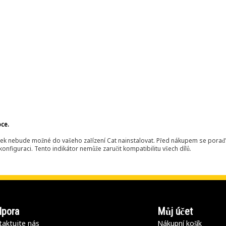
bce.
ek nebude možné do vašeho zařízení Cat nainstalovat. Před nákupem se poraďt
onfiguraci. Tento indikátor nemůže zaručit kompatibilitu všech dílů.
pora
Můj účet
aktujte nás
Nákupní košík