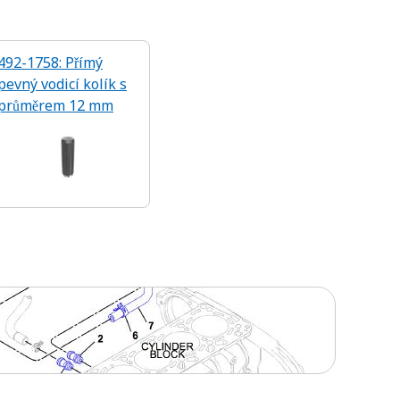
492-1758: Přímý
pevný vodicí kolík s
průměrem 12 mm