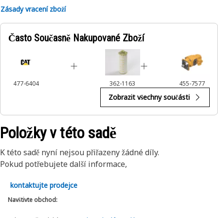
Sady těsnění Cat® se používají u mnoha statických a
Zásady vracení zboží
dynamických spojení v různých částech strojů a motorů Cat.
Další informace získáte ve své příručce majitele. Případně se
Často Současně Nakupované Zboží
obraťte na svého místního prodejce společnosti Cat.
477-6404
362-1163
455-7577
Zobrazit všechny součásti
Položky v této sadě
K této sadě nyní nejsou přiřazeny žádné díly.
Pokud potřebujete další informace,
kontaktujte prodejce
Navštivte obchod: