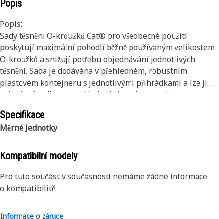
Popis
Popis:
Sady těsnění O-kroužků Cat® pro všeobecné použití
poskytují maximální pohodlí běžně používaným velikostem
O-kroužků a snižují potřebu objednávání jednotlivých
těsnění. Sada je dodávána v přehledném, robustním
plastovém kontejneru s jednotlivými přihrádkami a lze ji
zajistit západkou pro skladování a ochranu před
kontaminací.
Specifikace
O-kroužky Cat® jsou vyrobeny z materiálů, které odpovídají
Měrné jednotky
kapalinám, teplotám a tlakům v motorech a strojích Cat,
aby poskytovaly spolehlivý výkon v nejnáročnějších
aplikacích. O-kroužky Cat jsou nejlepším řešením vašich
Kompatibilní modely
potřeb pro mobilní zařízení od společnosti Cat i jiných
výrobců. Ochraňte své investice pomocí originálních těsnění
Pro tuto součást v současnosti nemáme žádné informace
Cat.
o kompatibilitě.
Aplikace:
Informace o záruce