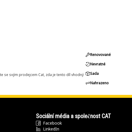
Renovované
Nevratné
Sada
e se svým prodejcem Cat, zda je tento díl vhodný
Nahrazeno
Sociální média a společnost CAT
Facebook
LinkedIn