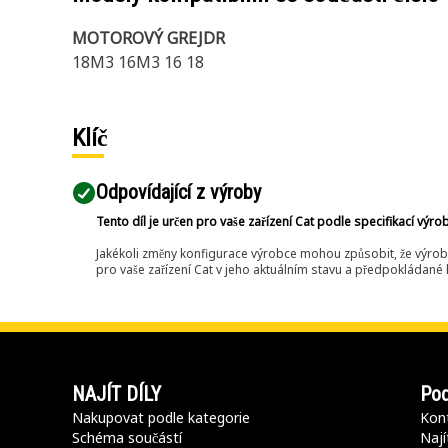
MOTOROVÝ GREJDR
18M3 16M3 16 18
Klíč
Odpovídající z výroby
Tento díl je určen pro vaše zařízení Cat podle specifikací výro
Jakékoli změny konfigurace výrobce mohou způsobit, že výrob
pro vaše zařízení Cat v jeho aktuálním stavu a předpokládané k
NAJÍT DÍLY
Pod
Nakupovat podle kategorie
Kont
Schéma součástí
Nají