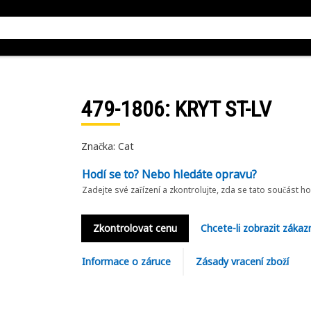
479-1806
: KRYT ST-LV
Značka: Cat
Hodí se to? Nebo hledáte opravu?
Zadejte své zařízení a zkontrolujte, zda se tato součást h
Zkontrolovat cenu
Chcete-li zobrazit zákaz
Informace o záruce
Zásady vracení zboží