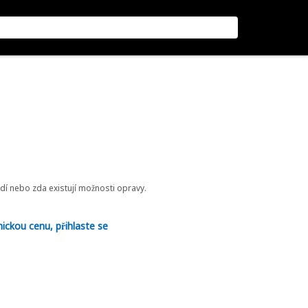
odí nebo zda existují možnosti opravy.
nickou cenu, přihlaste se