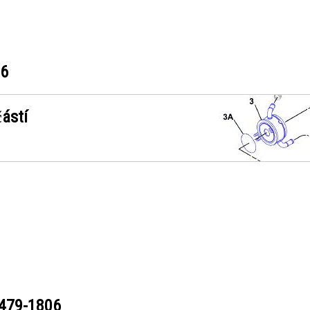
06
ástí
479-1806