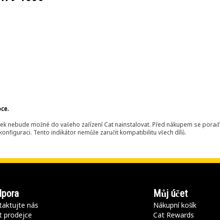
bce.
ek nebude možné do vašeho zařízení Cat nainstalovat. Před nákupem se poraďt
onfiguraci. Tento indikátor nemůže zaručit kompatibilitu všech dílů.
pora
Můj účet
aktujte nás
Nákupní košík
t prodejce
Cat Rewards