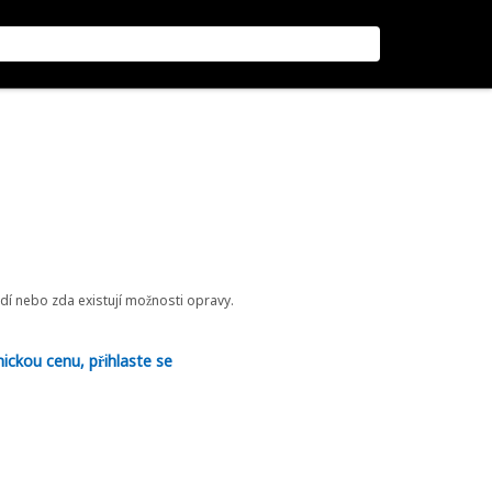
odí nebo zda existují možnosti opravy.
nickou cenu, přihlaste se