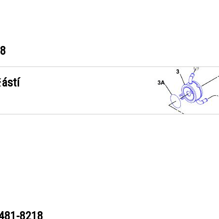
18
ástí
481-8218