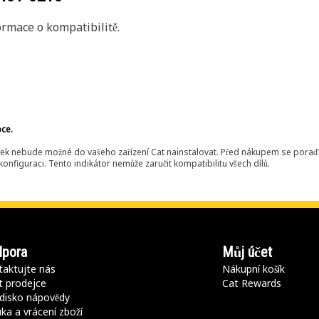
rmace o kompatibilitě.
bce.
ek nebude možné do vašeho zařízení Cat nainstalovat. Před nákupem se poraďt
onfiguraci. Tento indikátor nemůže zaručit kompatibilitu všech dílů.
pora
Můj účet
aktujte nás
Nákupní košík
t prodejce
Cat Rewards
disko nápovědy
ka a vrácení zboží