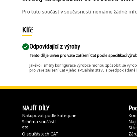
Pro tuto součást v současnosti nemáme žádné info
Klíč
Odpovídající z výroby
Tento díl je určen pro vaše zařízení Cat podle specifikací výro
Jakékoli změny konfigurace výrobce mohou způsobit, že výrob
pro vaše zařízení Cat v jeho aktuálním stavu a předpokládané k
NAJÍT DÍLY
Pod
Nakupovat podle kategorie
Kont
Schéma součástí
Nají
SIS
Stře
O součástech CAT
Záru