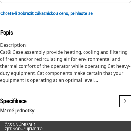
Chcete-li zobrazit zákaznickou cenu, přihlaste se
Popis
Description:
Cat® Case assembly provide heating, cooling and filtering
of fresh and/or recirculating air for environmental and
thermal comfort of the operator while operating Cat heavy-
duty equipment. Cat components make certain that your
equipment is operating at an optimal level.
Application:
Specifikace
Cat case is specially designed for enclosing and protecting
the internal components of the air conditioner and/or
Měrné jednotky
heater within the operator compartment of Cat heavy-duty
equipment. Consult your owner's manual or contact your
ČAS NA ÚDRŽBU?
ZJEDNODUŠUJEME TO
local Cat dealer for more information.