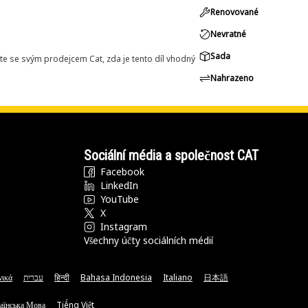
Renovované
Nevratné
Sada
e se svým prodejcem Cat, zda je tento díl vhodný
Nahrazeno
Sociální média a společnost CAT
Facebook
LinkedIn
YouTube
X
Instagram
Všechny účty sociálních médií
νικά
עברית
हिन्दी
Bahasa Indonesia
Italiano
日本語
аїнська Мова
Tiếng Việt