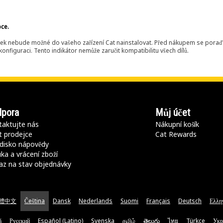
bce.
ek nebude možné do vašeho zařízení Cat nainstalovat. Před nákupem se poraďt
onfiguraci. Tento indikátor nemůže zaručit kompatibilitu všech dílů.
pora
Můj účet
aktujte nás
Nákupní košík
t prodejce
Cat Rewards
disko nápovědy
ka a vrácení zboží
az na stav objednávky
體中文
Čeština
Dansk
Nederlands
Suomi
Français
Deutsch
Ελλη
ă
Русский
Español (Latino)
Svenska
தமிழ்
తెలుగు
ไทย
Türkçe
Укр