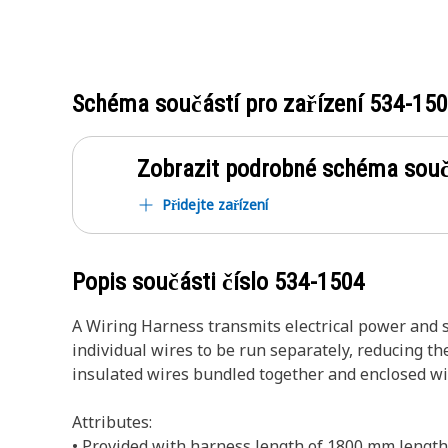
Schéma součástí pro zařízení
534-15
Zobrazit podrobné schéma souč
Přidejte zařízení
Popis součásti číslo
534-1504
A Wiring Harness transmits electrical power and si
individual wires to be run separately, reducing th
insulated wires bundled together and enclosed with
Attributes:
• Provided with harness length of 1800 mm length