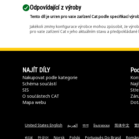
Odpovídající z výroby
Tento díl je určen pro vaše zařízení Cat podle specifikací výro
Jakékoli změny konfigurace výrobce mohou způsobit, že výrob
pro vaše zařízení Cat v jeho aktuálním stavu a předpokládané k
NAJÍT DÍLY
Pod
Nakupovat podle kategorie
Kont
Schéma součástí
Nají
SIS
Stře
O součástech CAT
Záru
Mapa webu
Dot
United States English
العربية
বাংলা
Български
简体中文
繁
ಕನ್ನಡ
한국어
Norsk
Polski
Português Do Brasil
Român