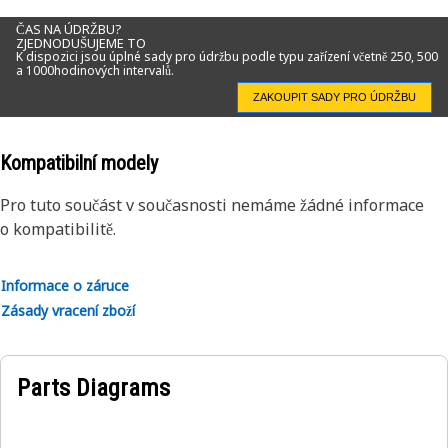
ČAS NA ÚDRŽBU?
ZJEDNODUŠUJEME TO
K dispozici jsou úplné sady pro údržbu podle typu zařízení včetně 250, 500
a 1000hodinových intervalů.
ZAKOUPIT SADY PRO ÚDRŽBU
Kompatibilní modely
Pro tuto součást v současnosti nemáme žádné informace
o kompatibilitě.
Informace o záruce
Zásady vracení zboží
Parts Diagrams