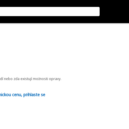
odí nebo zda existují možnosti opravy.
nickou cenu, přihlaste se