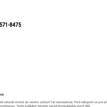
571-8475
bce.
ek nebude možné do vašeho zařízení Cat nainstalovat. Před nákupem se poraďt
onfiguraci. Tento indikátor nemůže zaručit kompatibilitu všech dílů.