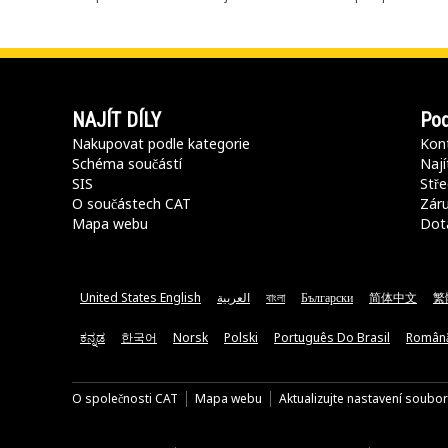
NAJÍT DÍLY
Pod
Nakupovat podle kategorie
Kont
Schéma součástí
Nají
SIS
Stře
O součástech CAT
Záru
Mapa webu
Dot
United States English
العربية
বাংলা
Български
简体中文
繁
ಕನ್ನಡ
한국어
Norsk
Polski
Português Do Brasil
Român
O společnosti CAT
Mapa webu
Aktualizujte nastavení soubo