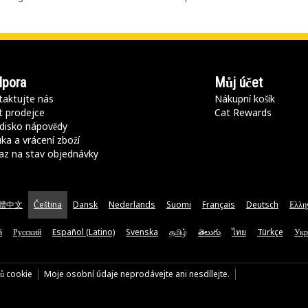
pora
Můj účet
aktujte nás
Nákupní košík
t prodejce
Cat Rewards
disko nápovědy
ka a vrácení zboží
az na stav objednávky
體中文
Čeština
Dansk
Nederlands
Suomi
Français
Deutsch
Ελλη
ă
Русский
Español (Latino)
Svenska
தமிழ்
తెలుగు
ไทย
Türkçe
Укр
rů cookie
Moje osobní údaje neprodávejte ani nesdílejte.