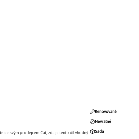
Renovované
Nevratné
Sada
e se svým prodejcem Cat, zda je tento díl vhodný