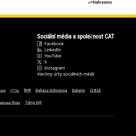
Nahrazeno
Sociální média a společnost CAT
Facebook
LinkedIn
YouTube
X
Instagram
Všechny účty sociálních médií
νικά
עברית
हिन्दी
Bahasa Indonesia
Italiano
日本語
аїнська Мова
Tiếng Việt