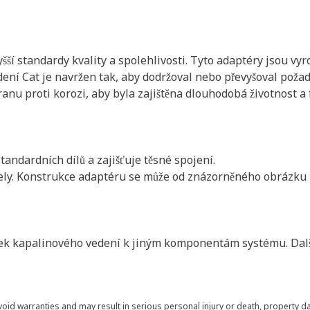
í standardy kvality a spolehlivosti. Tyto adaptéry jsou vyro
edení Cat je navržen tak, aby dodržoval nebo převyšoval po
anu proti korozi, aby byla zajištěna dlouhodobá životnost a 
tandardních dílů a zajišťuje těsné spojení.
ly. Konstrukce adaptéru se může od znázorněného obrázku mírn
bek kapalinového vedení k jiným komponentám systému. Další
void warranties and may result in serious personal injury or death, property