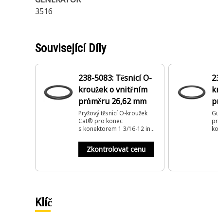
3516
Související Díly
238-5083: Těsnicí O-
2
kroužek o vnitřním
k
průměru 26,62 mm
p
Pryžový těsnicí O-kroužek
G
Cat® pro konec
pr
s konektorem 1 3/16-12 in
ko
STOR
Zkontrolovat cenu
Klíč