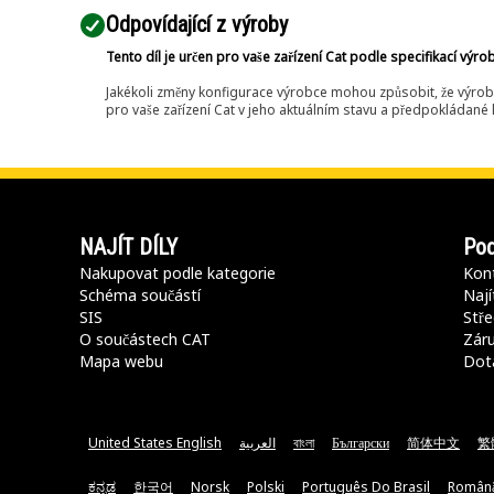
Odpovídající z výroby
Tento díl je určen pro vaše zařízení Cat podle specifikací výro
Jakékoli změny konfigurace výrobce mohou způsobit, že výrob
pro vaše zařízení Cat v jeho aktuálním stavu a předpokládané k
NAJÍT DÍLY
Pod
Nakupovat podle kategorie
Kont
Schéma součástí
Nají
SIS
Stře
O součástech CAT
Záru
Mapa webu
Dot
United States English
العربية
বাংলা
Български
简体中文
繁
ಕನ್ನಡ
한국어
Norsk
Polski
Português Do Brasil
Român