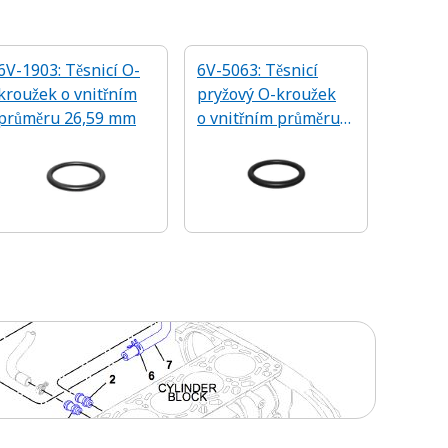
6V-1903: Těsnicí O-
6V-5063: Těsnicí
kroužek o vnitřním
pryžový O-kroužek
průměru 26,59 mm
o vnitřním průměru
23,47 mm