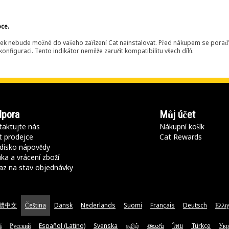
bce.
ek nebude možné do vašeho zařízení Cat nainstalovat. Před nákupem se poraďt
onfiguraci. Tento indikátor nemůže zaručit kompatibilitu všech dílů.
pora
Můj účet
aktujte nás
Nákupní košík
t prodejce
Cat Rewards
disko nápovědy
ka a vrácení zboží
az na stav objednávky
體中文
Čeština
Dansk
Nederlands
Suomi
Français
Deutsch
Ελλη
ă
Русский
Español (Latino)
Svenska
தமிழ்
తెలుగు
ไทย
Türkçe
Укр