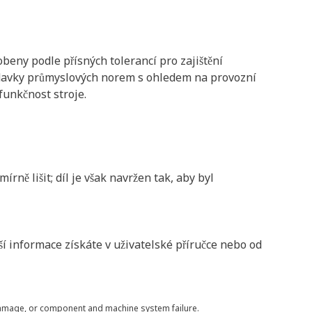
beny podle přísných tolerancí pro zajištění
žadavky průmyslových norem s ohledem na provozní
funkčnost stroje.
ě lišit; díl je však navržen tak, aby byl
 informace získáte v uživatelské příručce nebo od
 damage, or component and machine system failure.