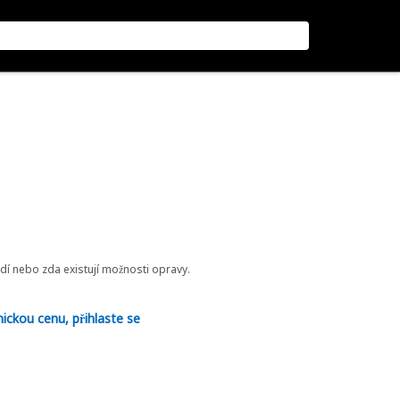
odí nebo zda existují možnosti opravy.
nickou cenu, přihlaste se