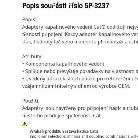
Popis součásti číslo
5P-3237
Popis:
Adaptéry kapalinového vedení Cat® dodržují nejvyšš
těsnosti připojení. Každý adaptér kapalinového v
tlak, hodnoty točivého momentu při montáži a ochr
Atributy:
• Komponenta kapalinového vedení
• Splňuje nebo převyšuje požadavky na vlastnosti s
• Uvedený obrázek slouží pouze pro referenční úče
vzájemně zaměnitelný s dílem od výrobce OEM.
Použití:
Adaptéry jsou navrženy pro připojení hadic a tru
místního prodejce společnosti Cat.
V??aha k produktu Sestava hadice CatΠ
Improper selections of hose and coupling combinations will 