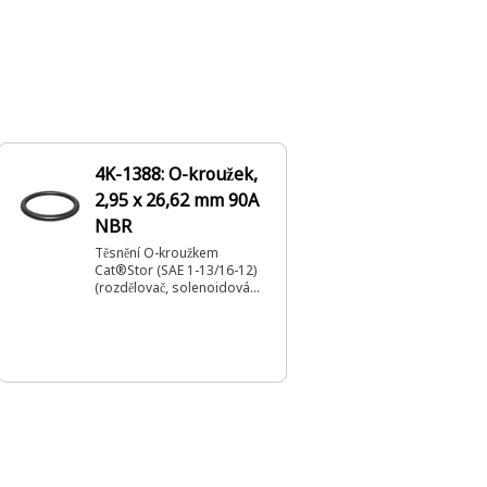
4K-1388: O-kroužek,
2,95 x 26,62 mm 90A
NBR
Těsnění O-kroužkem
Cat®Stor (SAE 1-13/16-12)
(rozdělovač, solenoidová
skupina)