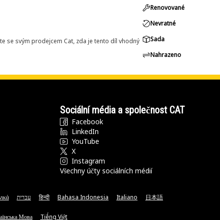
Renovované
Nevratné
Sada
e se svým prodejcem Cat, zda je tento díl vhodný
Nahrazeno
Sociální média a společnost CAT
Facebook
LinkedIn
YouTube
X
Instagram
Všechny účty sociálních médií
νικά
עברית
हिन्दी
Bahasa Indonesia
Italiano
日本語
аїнська Мова
Tiếng Việt