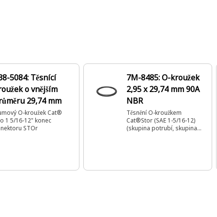
38-5084: Těsnící
7M-8485: O-kroužek
roužek o vnějším
2,95 x 29,74 mm 90A
růměru 29,74 mm
NBR
umový O-kroužek Cat®
Těsnění O-kroužkem
o 1 5/16-12" konec
Cat®Stor (SAE 1-5/16-12)
nektoru STOr
(skupina potrubí, skupina
chladičů)