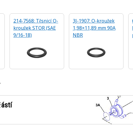
214-7568: Těsnicí O-
3J-1907: O-kroužek
kroužek STOR (SAE
1,98×11,89 mm 90A
9/16-18)
NBR
7
ástí