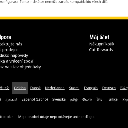
onfiguraci. Tento indikátor nemůže zaručit kompatibilitu všech dílů.
pora
Můj účet
aktujte nás
Nákupní košík
t prodejce
Cat Rewards
disko nápovědy
ka a vrácení zboží
az na stav objednávky
體中文
Čeština
Dansk
Nederlands
Suomi
Français
Deutsch
Ελλη
ă
Русский
Español (Latino)
Svenska
தமிழ்
తెలుగు
ไทย
Türkçe
Укр
rů cookie
Moje osobní údaje neprodávejte ani nesdílejte.