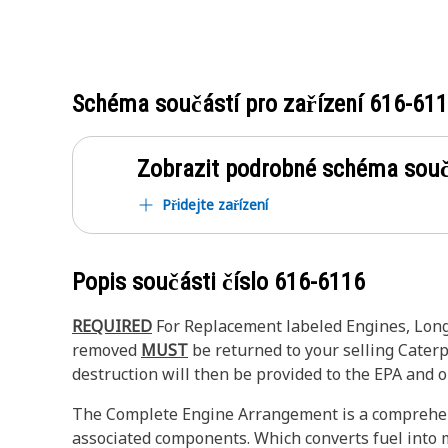
Schéma součástí pro zařízení
616-61
Zobrazit podrobné schéma souč
Přidejte zařízení
Popis součásti číslo
616-6116
REQUIRED
For Replacement labeled Engines, Long 
removed
MUST
be returned to your selling Caterpi
destruction will then be provided to the EPA and or
The Complete Engine Arrangement is a comprehensi
associated components. Which converts fuel into m