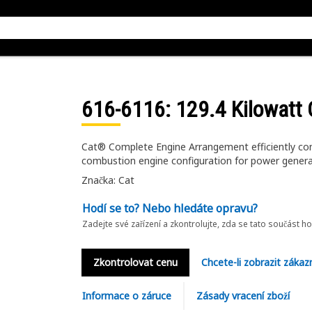
616-6116
: 129.4 Kilowat
Cat® Complete Engine Arrangement efficiently conv
combustion engine configuration for power gener
Značka: Cat
Hodí se to? Nebo hledáte opravu?
Zadejte své zařízení a zkontrolujte, zda se tato součást h
Zkontrolovat cenu
Chcete-li zobrazit zákaz
Informace o záruce
Zásady vracení zboží