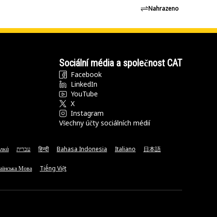
Nahrazeno
Sociální média a společnost CAT
Facebook
LinkedIn
YouTube
X
Instagram
Všechny účty sociálních médií
νικά
עברית
हिन्दी
Bahasa Indonesia
Italiano
日本語
аїнська Мова
Tiếng Việt