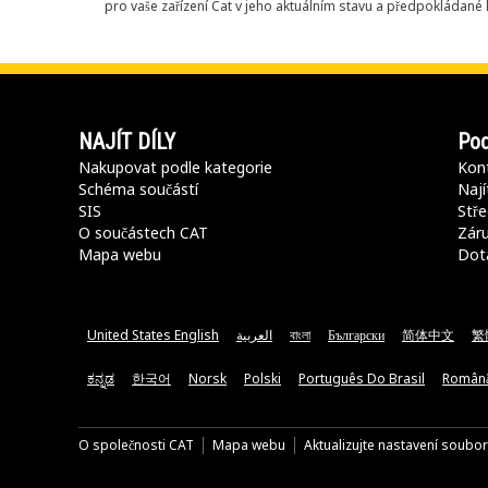
pro vaše zařízení Cat v jeho aktuálním stavu a předpokládané k
NAJÍT DÍLY
Pod
Nakupovat podle kategorie
Kont
Schéma součástí
Nají
SIS
Stře
O součástech CAT
Záru
Mapa webu
Dot
United States English
العربية
বাংলা
Български
简体中文
繁
ಕನ್ನಡ
한국어
Norsk
Polski
Português Do Brasil
Român
O společnosti CAT
Mapa webu
Aktualizujte nastavení soubo