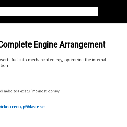
t Complete Engine Arrangement
erts fuel into mechanical energy, optimizing the internal
ation
odí nebo zda existují možnosti opravy.
nickou cenu, přihlaste se