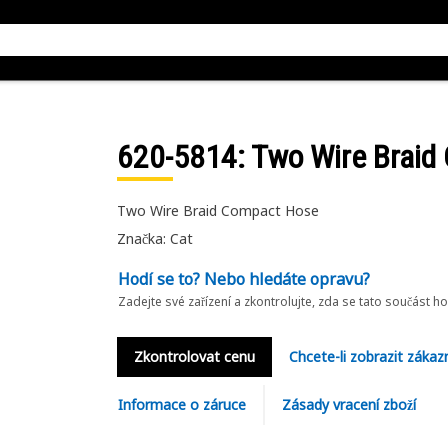
620-5814
: Two Wire Brai
Two Wire Braid Compact Hose
Značka: Cat
Hodí se to? Nebo hledáte opravu?
Zadejte své zařízení a zkontrolujte, zda se tato součást h
Zkontrolovat cenu
Chcete-li zobrazit zákaz
Informace o záruce
Zásady vracení zboží