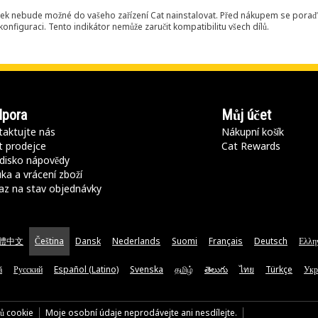
ek nebude možné do vašeho zařízení Cat nainstalovat. Před nákupem se poraďt
onfiguraci. Tento indikátor nemůže zaručit kompatibilitu všech dílů.
pora
Můj účet
aktujte nás
Nákupní košík
t prodejce
Cat Rewards
disko nápovědy
ka a vrácení zboží
az na stav objednávky
體中文
Čeština
Dansk
Nederlands
Suomi
Français
Deutsch
Ελλη
ă
Русский
Español (Latino)
Svenska
தமிழ்
తెలుగు
ไทย
Türkçe
Укр
rů cookie
Moje osobní údaje neprodávejte ani nesdílejte.