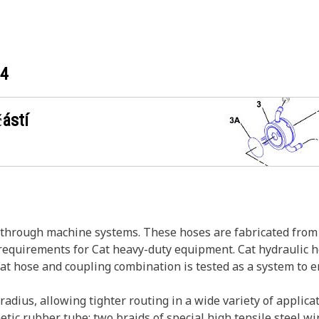
14
ástí
s through machine systems. These hoses are fabricated from 
w requirements for Cat heavy-duty equipment. Cat hydraulic 
Cat hose and coupling combination is tested as a system to 
adius, allowing tighter routing in a wide variety of applicat
etic rubber tube; two braids of special high tensile steel w