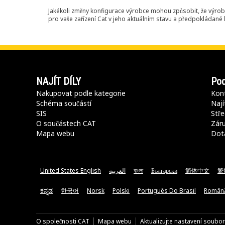
Jakékoli změny konfigurace výrobce mohou způsobit, že výrob
pro vaše zařízení Cat v jeho aktuálním stavu a předpokládané k
NAJÍT DÍLY
Pod
Nakupovat podle kategorie
Kont
Schéma součástí
Nají
SIS
Stře
O součástech CAT
Záru
Mapa webu
Dot
United States English
العربية
বাংলা
Български
简体中文
繁
ಕನ್ನಡ
한국어
Norsk
Polski
Português Do Brasil
Român
O společnosti CAT
Mapa webu
Aktualizujte nastavení soubo