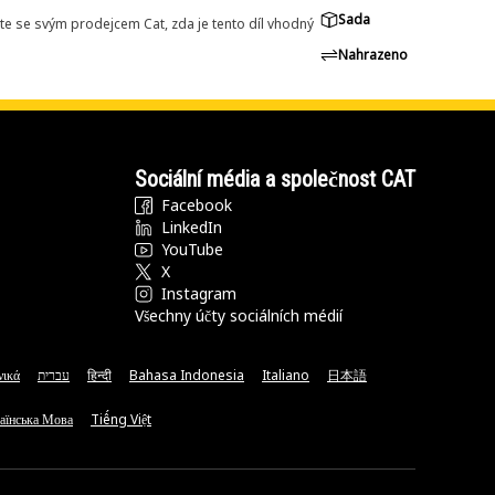
Sada
e se svým prodejcem Cat, zda je tento díl vhodný
Nahrazeno
Sociální média a společnost CAT
Facebook
LinkedIn
YouTube
X
Instagram
Všechny účty sociálních médií
νικά
עברית
हिन्दी
Bahasa Indonesia
Italiano
日本語
аїнська Мова
Tiếng Việt