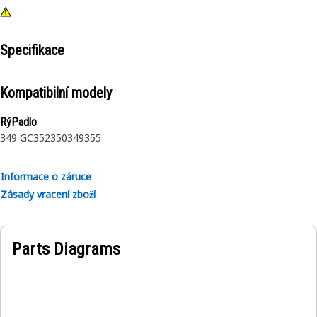
Specifikace
Kompatibilní modely
RýPadlo
349 GC
352
350
349
355
Informace o záruce
Zásady vracení zboží
Parts Diagrams