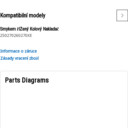
Kompatibilní modely
Smykem říZený Kolový Nakladač
250
270
260
270XE
Informace o záruce
Zásady vracení zboží
Parts Diagrams