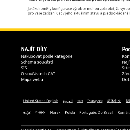
Jakékoli změny konfigurace výrobce mohou způsobit, že výrob
pro vaše zařízení Cat v jeho aktuálním stavu a předpokládané k
NAJÍT DÍLY
Pod
Nakupovat podle kategorie
Kont
Schéma součástí
Nají
SIS
Stře
O součástech CAT
Záru
Mapa webu
Dot
United States English
العربية
বাংলা
Български
简体中文
繁
ಕನ್ನಡ
한국어
Norsk
Polski
Português Do Brasil
Român