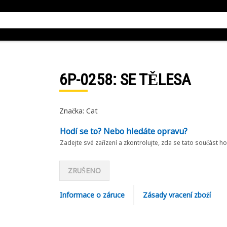
6P-0258
: SE TĚLESA
Značka: Cat
Hodí se to? Nebo hledáte opravu?
Zadejte své zařízení a zkontrolujte, zda se tato součást h
ZRUŠENO
Informace o záruce
Zásady vracení zboží