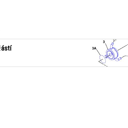
8
ástí