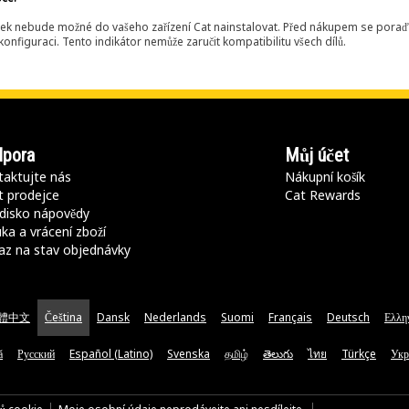
ek nebude možné do vašeho zařízení Cat nainstalovat. Před nákupem se poraďt
onfiguraci. Tento indikátor nemůže zaručit kompatibilitu všech dílů.
pora
Můj účet
aktujte nás
Nákupní košík
t prodejce
Cat Rewards
disko nápovědy
ka a vrácení zboží
az na stav objednávky
體中文
Čeština
Dansk
Nederlands
Suomi
Français
Deutsch
Ελλη
ă
Русский
Español (Latino)
Svenska
தமிழ்
తెలుగు
ไทย
Türkçe
Укр