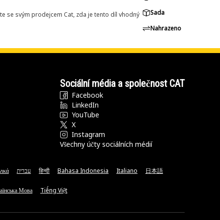
Sada
e se svým prodejcem Cat, zda je tento díl vhodný
Nahrazeno
Sociální média a společnost CAT
Facebook
LinkedIn
YouTube
X
Instagram
Všechny účty sociálních médií
νικά
עברית
हिन्दी
Bahasa Indonesia
Italiano
日本語
аїнська Мова
Tiếng Việt