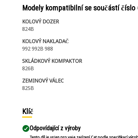
Modely kompatibilní se součástí číslo
KOLOVÝ DOZER
824B
KOLOVÝ NAKLADAČ
992 992B 988
SKLÁDKOVÝ KOMPAKTOR
826B
ZEMINOVÝ VÁLEC
825B
Klíč
Odpovídající z výroby
Tento díl je určen pro vaše zařízení Cat podle specifikací výro