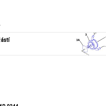
4
ástí