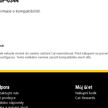
6P-0344
rmace o kompatibilitě.
bce.
ek nebude možné do vašeho zařízení Cat nainstalovat. Před nákupem se poraďt
onfiguraci. Tento indikátor nemůže zaručit kompatibilitu všech dílů.
pora
Můj účet
aktujte nás
Nákupní košík
t prodejce
Cat Rewards
disko nápovědy
ka a vrácení zboží