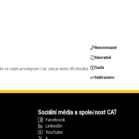
Renovované
Nevratné
Sada
e se svým prodejcem Cat, zda je tento díl vhodný
Nahrazeno
Sociální média a společnost CAT
Facebook
LinkedIn
YouTube
X