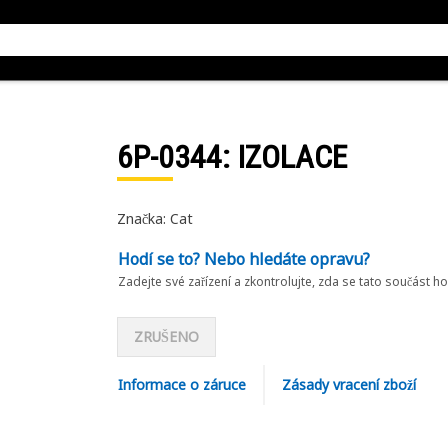
6P-0344
: IZOLACE
Značka: Cat
Hodí se to? Nebo hledáte opravu?
Zadejte své zařízení a zkontrolujte, zda se tato součást h
ZRUŠENO
Informace o záruce
Zásady vracení zboží