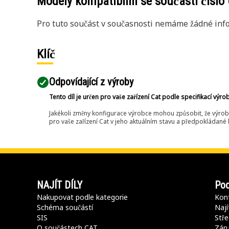
Modely kompatibilní se součástí číslo
Pro tuto součást v současnosti nemáme žádné info
Klíč
Odpovídající z výroby
Tento díl je určen pro vaše zařízení Cat podle specifikací výro
Jakékoli změny konfigurace výrobce mohou způsobit, že výrob
pro vaše zařízení Cat v jeho aktuálním stavu a předpokládané k
NAJÍT DÍLY
Pod
Nakupovat podle kategorie
Kont
Schéma součástí
Nají
SIS
Stře
O součástech CAT
Záru