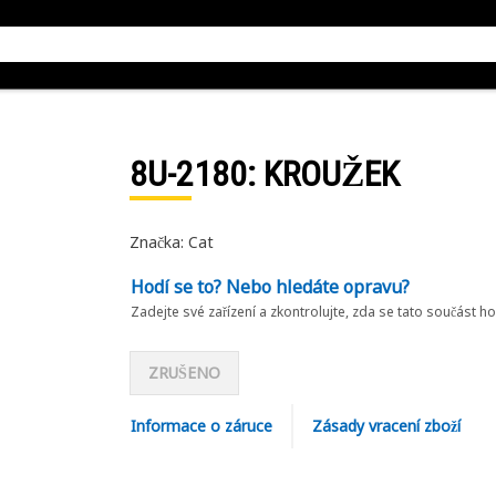
8U-2180
: KROUŽEK
Značka: Cat
Hodí se to? Nebo hledáte opravu?
Zadejte své zařízení a zkontrolujte, zda se tato součást h
ZRUŠENO
Informace o záruce
Zásady vracení zboží