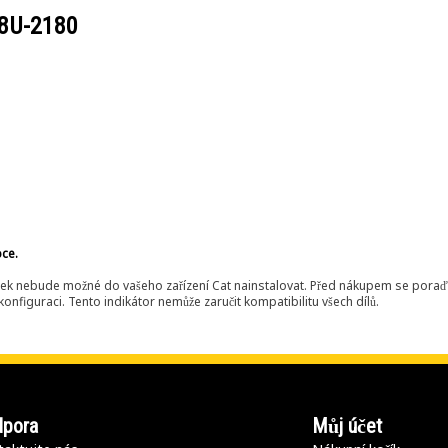
8U-2180
bce.
ek nebude možné do vašeho zařízení Cat nainstalovat. Před nákupem se poraďt
onfiguraci. Tento indikátor nemůže zaručit kompatibilitu všech dílů.
pora
Můj účet