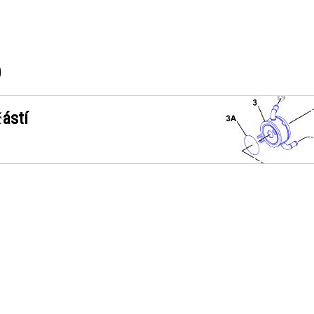
0
ástí