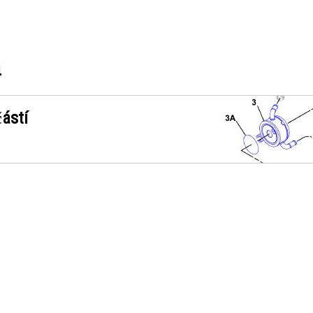
4
ástí