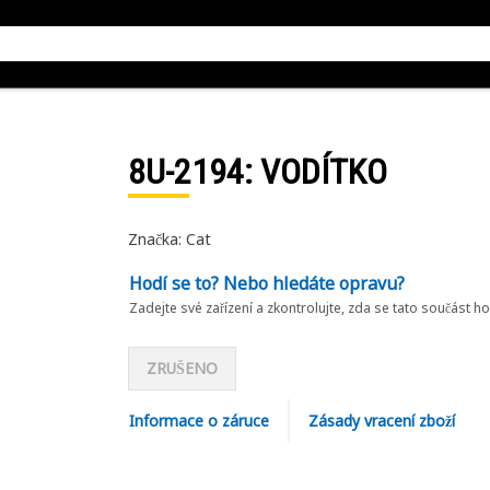
8U-2194
: VODÍTKO
Značka: Cat
Hodí se to? Nebo hledáte opravu?
Zadejte své zařízení a zkontrolujte, zda se tato součást h
ZRUŠENO
Informace o záruce
Zásady vracení zboží