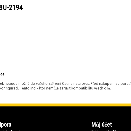
8U-2194
bce.
ek nebude možné do vašeho zařízení Cat nainstalovat. Před nákupem se poraďt
onfiguraci. Tento indikátor nemůže zaručit kompatibilitu všech dílů.
pora
Můj účet