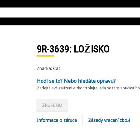
9R-3639
: LOŽISKO
Značka: Cat
Hodí se to? Nebo hledáte opravu?
Zadejte své zařízení a zkontrolujte, zda se tato součást h
ZRUŠENO
Informace o záruce
Zásady vracení zboží