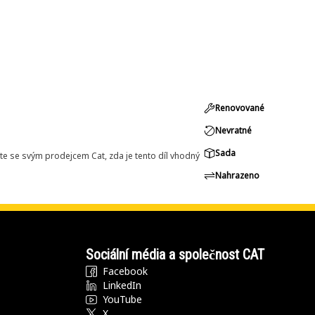
Renovované
Nevratné
Sada
e se svým prodejcem Cat, zda je tento díl vhodný
Nahrazeno
Sociální média a společnost CAT
Facebook
LinkedIn
YouTube
X