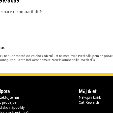
9R-3639
rmace o kompatibilitě.
bce.
ek nebude možné do vašeho zařízení Cat nainstalovat. Před nákupem se poraďt
onfiguraci. Tento indikátor nemůže zaručit kompatibilitu všech dílů.
pora
Můj účet
aktujte nás
Nákupní košík
t prodejce
Cat Rewards
disko nápovědy
ka a vrácení zboží