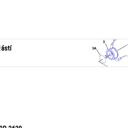
9
ástí