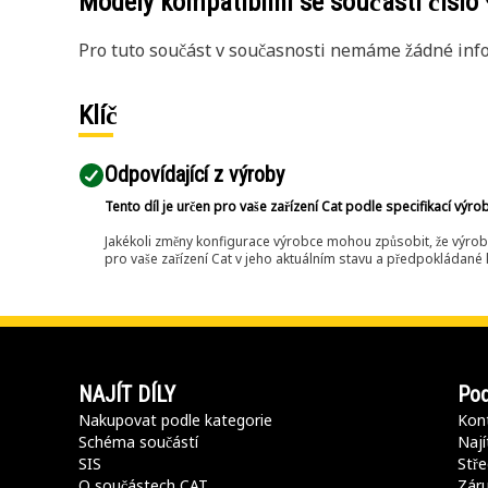
Modely kompatibilní se součástí číslo
Pro tuto součást v současnosti nemáme žádné info
Klíč
Odpovídající z výroby
Tento díl je určen pro vaše zařízení Cat podle specifikací výro
Jakékoli změny konfigurace výrobce mohou způsobit, že výrob
pro vaše zařízení Cat v jeho aktuálním stavu a předpokládané k
NAJÍT DÍLY
Pod
Nakupovat podle kategorie
Kont
Schéma součástí
Nají
SIS
Stře
O součástech CAT
Záru