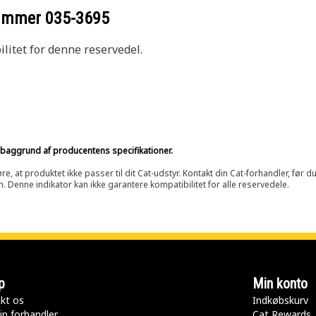
nummer
035-3695
litet for denne reservedel.
på baggrund af producentens specifikationer.
at produktet ikke passer til dit Cat-udstyr. Kontakt din Cat-forhandler, før du k
n. Denne indikator kan ikke garantere kompatibilitet for alle reservedele.
p
Min konto
kt os
Indkøbskurv
in forhandler
Cat Rewards