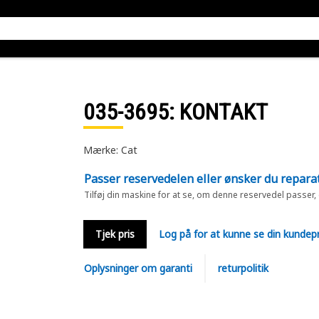
035-3695
: KONTAKT
Mærke: Cat
Passer reservedelen eller ønsker du repara
Tilføj din maskine for at se, om denne reservedel passer,
Tjek pris
Log på for at kunne se din kundepr
Oplysninger om garanti
returpolitik