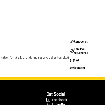
Renoveret
Kan ikke
returneres
øber, for at sikre, at denne reservedel er korrekt til
Sæt
Erstattet
Cat Social
Facebook
LinkedIn