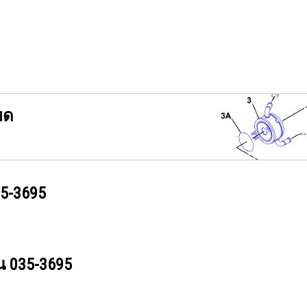
ยด
5-3695
วน
035-3695