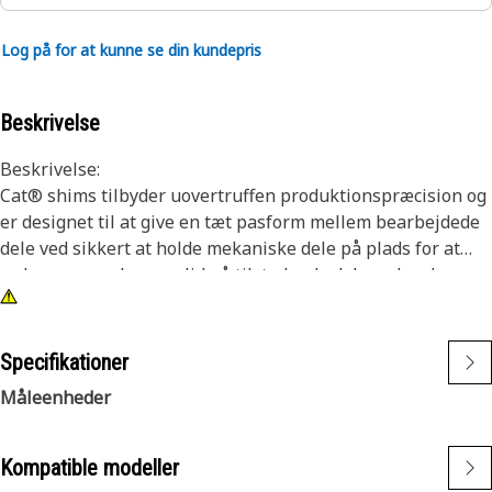
Log på for at kunne se din kundepris
Beskrivelse
Beskrivelse:
Cat® shims tilbyder uovertruffen produktionspræcision og
er designet til at give en tæt pasform mellem bearbejdede
dele ved sikkert at holde mekaniske dele på plads for at
reducere overdreven slid på tilstødende dele og hardware.
Cat® shims giver overlegen beskyttelse, idet de er
fremstillet af materialer af høj kvalitet med egenskaber,
der giver en lang levetid og den høje ydeevne, du kræver.
Specifikationer
Beskyt din investering med originale Cat® shim-dele.
Måleenheder
Egenskaber:
Kompatible modeller
Anvendelse: