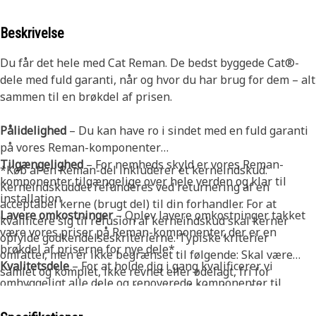
Beskrivelse
Du får det hele med Cat Reman. De bedst byggede Cat®-
dele med fuld garanti, når og hvor du har brug for dem – alt
sammen til en brøkdel af prisen.
Pålidelighed
– Du kan have ro i sindet med en fuld garanti
på vores Reman-komponenter
Tilgængelighed
– For nemheds skyld er vores Reman-
*Køb af en Reman-del inkluderer et kerneindskud.
komponenter tilgængelige over hele verden og klar til
Kerneindskuddet refunderes ved returnering af en
installation
acceptabel kerne (brugt del) til din forhandler. For at
Lavere omkostninger
– Oplev lavere omkostninger takket
kvalificere sig til refusion af kerneindskud skal kerner
være vores priser på Reman-komponenter, der er en
opfylde godkendelseskriterierne. Typiske kriterier
brøkdel af priserne for nye dele*
omfatter, men er ikke begrænset til følgende: Skal være
Kvalitetsdele
– For at holde dig i gang kvalificerer vi
samlet og komplet, ikke revnet eller ødelagt, fri for
omhyggeligt alle dele og renoverede komponenter til
overdreven rust eller grubetæring, fri for brandskade og
Caterpillar-specifikationer; og kun Cat Reman har adgang
skal have et acceptabelt Cat-reservedelsnummer.