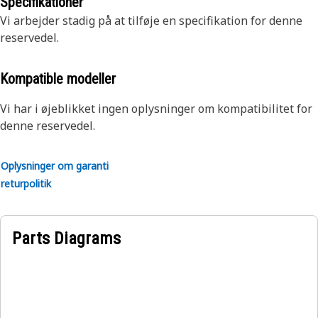
til Caterpillar-specifikationer.
Specifikationer
Godkendelse af kerne i dette specifikke produkt er mere
Vigtige opdateringer
– Vi opgraderer Reman-komponenter,
Vi arbejder stadig på at tilføje en specifikation for denne
kompliceret – kontakt din forhandler for at få detaljerede
så du får det nyeste inden for produktudvikling samt
reservedel.
oplysninger.
vigtige designforbedringer
Kompatible modeller
Vi har i øjeblikket ingen oplysninger om kompatibilitet for
denne reservedel.
Oplysninger om garanti
returpolitik
Parts Diagrams