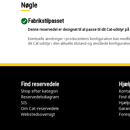
Nøgle
Fabrikstilpasset
Denne reservedel er designet til at passe til dit Cat-udstyr 
Eventuelle ændringer i producentens konfiguration kan medføre, 
dit Cat-udstyr i den aktuelle tilstand og anslåede konfiguratio
Find reservedele
Hjæl
Shop efter kategori
Konta
Reservedelsdiagram
Find d
SIS
Hjælp
Om Cat-reservedele
Garan
Webstedsoversigt
Fores