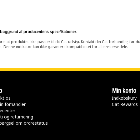
på baggrund af producentens specifikationer.
at produktet ikke passer til dit Cat-udstyr. Kontakt din Cat-forhandler, før du k
n. Denne indikator kan ikke garantere kompatibilitet for alle reservedele.
p
Min konto
kt os
Indkøbskurv
in forhandler
Cat Rewards
ecenter
ti og returnering
pørgsel om ordrestatus