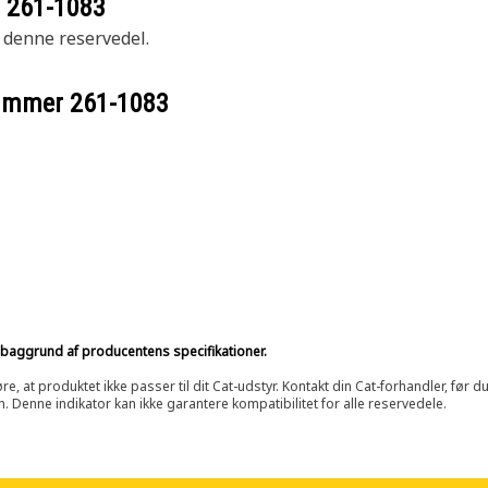
r
261-1083
r denne reservedel.
nummer
261-1083
på baggrund af producentens specifikationer.
at produktet ikke passer til dit Cat-udstyr. Kontakt din Cat-forhandler, før du k
n. Denne indikator kan ikke garantere kompatibilitet for alle reservedele.