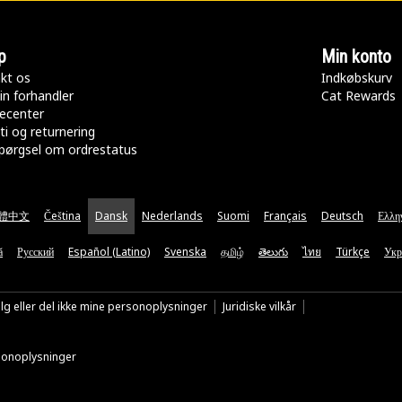
p
Min konto
kt os
Indkøbskurv
in forhandler
Cat Rewards
ecenter
ti og returnering
pørgsel om ordrestatus
體中文
Čeština
Dansk
Nederlands
Suomi
Français
Deutsch
Ελλη
ă
Русский
Español (Latino)
Svenska
தமிழ்
తెలుగు
ไทย
Türkçe
Укр
lg eller del ikke mine personoplysninger
Juridiske vilkår
rsonoplysninger