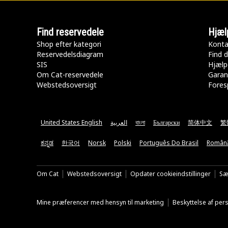
Find reservedele
Hjæl
Shop efter kategori
Konta
Reservedelsdiagram
Find d
SIS
Hjælp
Om Cat-reservedele
Garan
Webstedsoversigt
Fores
United States English
العربية
বাংলা
Български
简体中文
繁
ಕನ್ನಡ
한국어
Norsk
Polski
Português Do Brasil
Român
Om Cat
Webstedsoversigt
Opdater cookieindstillinger
Sæ
Mine præferencer med hensyn til marketing
Beskyttelse af pe