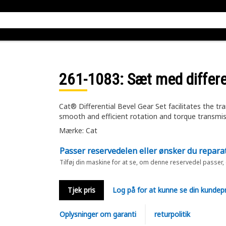
261-1083
: Sæt med differe
Cat® Differential Bevel Gear Set facilitates the tr
smooth and efficient rotation and torque transmi
Mærke: Cat
Passer reservedelen eller ønsker du repara
Tilføj din maskine for at se, om denne reservedel passer,
Tjek pris
Log på for at kunne se din kundepr
Oplysninger om garanti
returpolitik