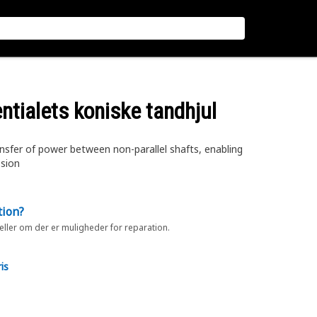
ntialets koniske tandhjul
ansfer of power between non-parallel shafts, enabling
ssion
tion?
 eller om der er muligheder for reparation.
is