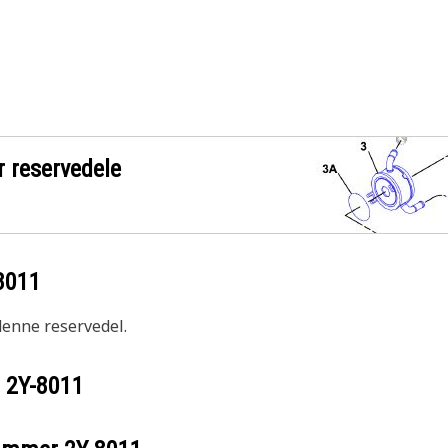
r reservedele
8011
 denne reservedel.
r
2Y-8011