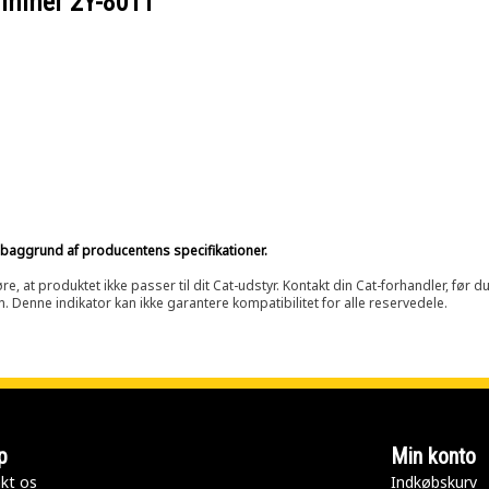
nummer
2Y-8011
på baggrund af producentens specifikationer.
at produktet ikke passer til dit Cat-udstyr. Kontakt din Cat-forhandler, før du k
n. Denne indikator kan ikke garantere kompatibilitet for alle reservedele.
p
Min konto
kt os
Indkøbskurv