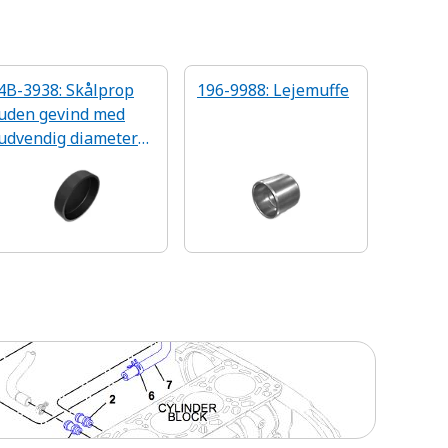
4B-3938: Skålprop
196-9988: Lejemuffe
uden gevind med
udvendig diameter
på 28,91 mm