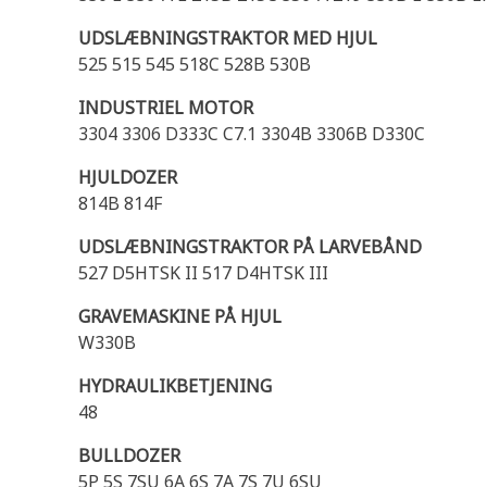
UDSLÆBNINGSTRAKTOR MED HJUL
525 515 545 518C 528B 530B
INDUSTRIEL MOTOR
3304 3306 D333C C7.1 3304B 3306B D330C
HJULDOZER
814B 814F
UDSLÆBNINGSTRAKTOR PÅ LARVEBÅND
527 D5HTSK II 517 D4HTSK III
GRAVEMASKINE PÅ HJUL
W330B
HYDRAULIKBETJENING
48
BULLDOZER
5P 5S 7SU 6A 6S 7A 7S 7U 6SU