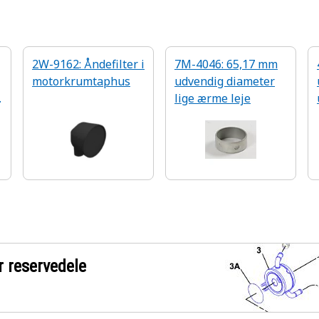
2W-9162: Åndefilter i
7M-4046: 65,17 mm
motorkrumtaphus
udvendig diameter
lige ærme leje
r reservedele