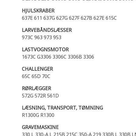
HJULSKRABER
637E 611 637G 627G 627F 627B 627E 615C
LARVEBÅNDSLÆSSER
973C 963 973 953
LASTVOGNSMOTOR
1673C G3306 3306C 3306B 3306
CHALLENGER
65C 65D 70C
RØRLÆGGER
572G 572R 561D
LÆSNING, TRANSPORT, TØMNING
R1300G R1300
GRAVEMASKINE
330 L 330-A L 215B 215C 350-A 219 330B L 330B 