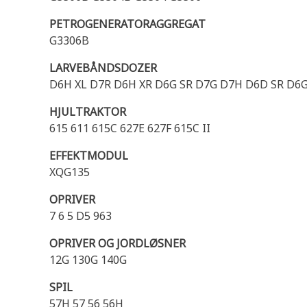
PETROGENERATORAGGREGAT
G3306B
LARVEBÅNDSDOZER
D6H XL D7R D6H XR D6G SR D7G D7H D6D SR D6G2
HJULTRAKTOR
615 611 615C 627E 627F 615C II
EFFEKTMODUL
XQG135
OPRIVER
7 6 5 D5 963
OPRIVER OG JORDLØSNER
12G 130G 140G
SPIL
57H 57 56 56H