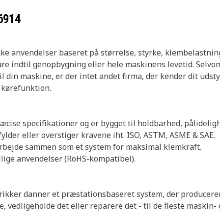
6914
e anvendelser baseret på størrelse, styrke, klembelastning
re indtil genopbygning eller hele maskinens levetid. Selvo
din maskine, er der intet andet firma, der kender dit udstyr
 kørefunktion.
ræcise specifikationer og er bygget til holdbarhed, pålidelig
fylder eller overstiger kravene iht. ISO, ASTM, ASME & SAE.
at arbejde sammen som et system for maksimal klemkraft.
ellige anvendelser (RoHS-kompatibel).
rikker danner et præstationsbaseret system, der producer
e, vedligeholde det eller reparere det - til de fleste maskin