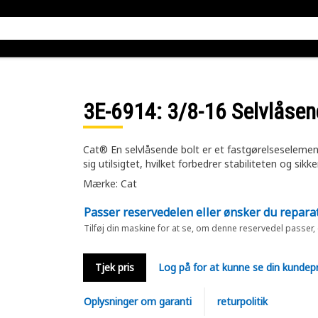
3E-6914
: 3/8-16 Selvlåsen
Cat® En selvlåsende bolt er et fastgørelseselement
sig utilsigtet, hvilket forbedrer stabiliteten og sikk
Mærke: Cat
Passer reservedelen eller ønsker du repara
Tilføj din maskine for at se, om denne reservedel passer,
Tjek pris
Log på for at kunne se din kundepr
Oplysninger om garanti
returpolitik