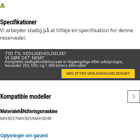
Specifikationer
Vi arbejder stadig på at tilføje en specifikation for denne
reservedel.
TID TIL VEDLIGEHOLDELSE?
VI GØR DET NEMT
Komplette vedligeholdelsessæt er tilgængelige efter udstyrstype,
herunder 250, 500, og 1.000 timers intervaller.
SØG EFTER VEDLIGEHOLDELSESSÆT
Kompatible modeller
MaterialehåNdteringsmaskine
MH3037
MH3059
MH3049
Oplysninger om garanti