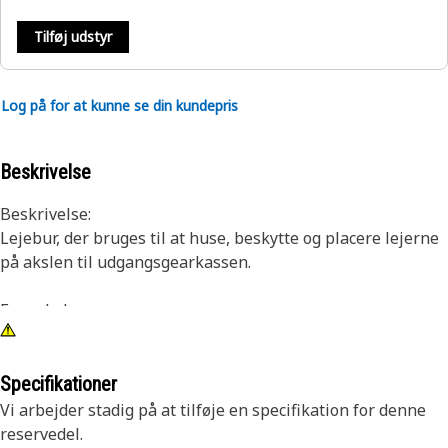
Tilføj udstyr
Log på for at kunne se din kundepris
Beskrivelse
Beskrivelse:
Lejebur, der bruges til at huse, beskytte og placere lejerne
på akslen til udgangsgearkassen.
Egenskaber:
Lejehus med kerneprop og kugle
Anvendelse:
Specifikationer
Se brugermanualen, eller kontakt den lokale Cat-
Vi arbejder stadig på at tilføje en specifikation for denne
forhandler for at få flere oplysninger.
reservedel.