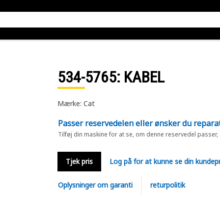
534-5765
: KABEL
Mærke: Cat
Passer reservedelen eller ønsker du repara
Tilføj din maskine for at se, om denne reservedel passer,
Tjek pris
Log på for at kunne se din kundepr
Oplysninger om garanti
returpolitik