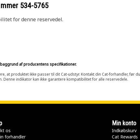
nummer
534-5765
litet for denne reservedel.
på baggrund af producentens specifikationer.
at produktet ikke passer til dit Cat-udstyr. Kontakt din Cat-forhandler, før du k
n. Denne indikator kan ikke garantere kompatibilitet for alle reservedele.
p
Min konto
kt os
Indkøbskurv
in forhandler
Cat Rewards