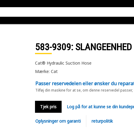
583-9309
: SLANGEENHED
Cat® Hydraulic Suction Hose
Mærke: Cat
Passer reservedelen eller ønsker du repara
Tilføj din maskine for at se, om denne reservedel passer,
Tjek pris
Log på for at kunne se din kundepr
Oplysninger om garanti
returpolitik