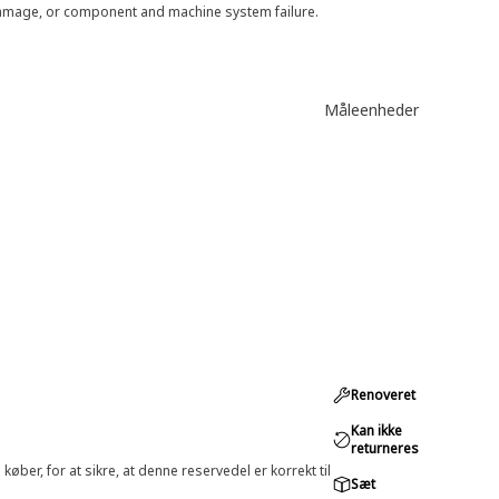
 damage, or component and machine system failure.
Måleenheder
Renoveret
Kan ikke
returneres
øber, for at sikre, at denne reservedel er korrekt til
Sæt