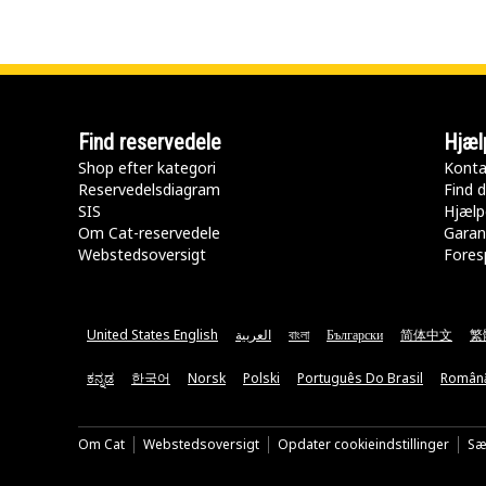
Find reservedele
Hjæl
Shop efter kategori
Konta
Reservedelsdiagram
Find d
SIS
Hjælp
Om Cat-reservedele
Garan
Webstedsoversigt
Fores
United States English
العربية
বাংলা
Български
简体中文
繁
ಕನ್ನಡ
한국어
Norsk
Polski
Português Do Brasil
Român
Om Cat
Webstedsoversigt
Opdater cookieindstillinger
Sæ