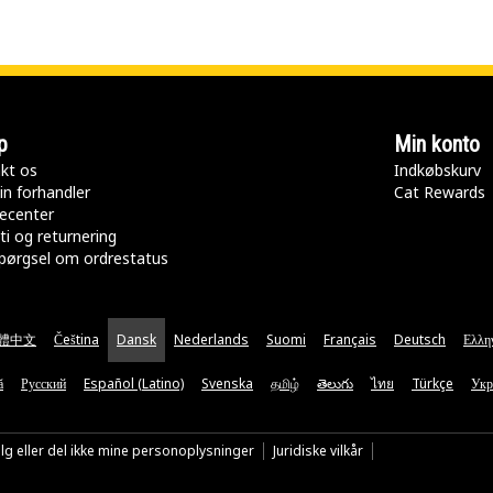
p
Min konto
kt os
Indkøbskurv
in forhandler
Cat Rewards
ecenter
ti og returnering
pørgsel om ordrestatus
體中文
Čeština
Dansk
Nederlands
Suomi
Français
Deutsch
Ελλη
ă
Русский
Español (Latino)
Svenska
தமிழ்
తెలుగు
ไทย
Türkçe
Укр
lg eller del ikke mine personoplysninger
Juridiske vilkår