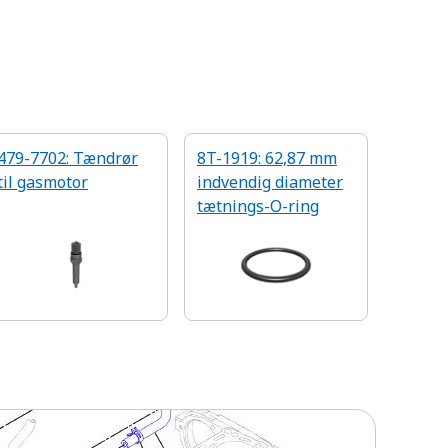
479-7702: Tændrør
8T-1919: 62,87 mm
til gasmotor
indvendig diameter
tætnings-O-ring