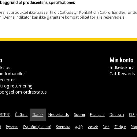
på baggrund af producentens specifikationer.
at produktet ikke passer til dit Cat-udstyr. Kontakt din Cat-forhandler, før du k
n. Denne indikator kan ikke garantere kompatibilitet for alle reservedele.
p
Min konto
kt os
Indkøbskurv
in forhandler
Cat Rewards
ecenter
ti og returnering
pørgsel om ordrestatus
體中文
Čeština
Dansk
Nederlands
Suomi
Français
Deutsch
Ελλη
ă
Русский
Español (Latino)
Svenska
தமிழ்
తెలుగు
ไทย
Türkçe
Укр