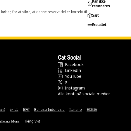
Kan ikke
returneres
øber, for at sikre, at denne reservedel er korrekt til
Sæt
Erstattet
Cat Social
Facebook
LinkedIn
YouTube
X
Instagram
Alle konti på sociale medier
νικά
עברית
हिन्दी
Bahasa Indonesia
Italiano
日本語
аїнська Мова
Tiếng Việt