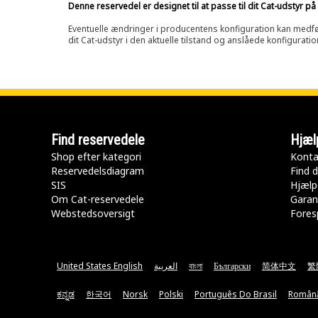
Denne reservedel er designet til at passe til dit Cat-udstyr 
Eventuelle ændringer i producentens konfiguration kan medføre, 
dit Cat-udstyr i den aktuelle tilstand og anslåede konfiguratio
Find reservedele
Hjæl
Shop efter kategori
Konta
Reservedelsdiagram
Find d
SIS
Hjælp
Om Cat-reservedele
Garan
Webstedsoversigt
Fores
United States English
العربية
বাংলা
Български
简体中文
繁
ಕನ್ನಡ
한국어
Norsk
Polski
Português Do Brasil
Român