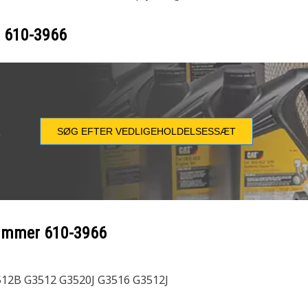
r
610-3966
SØG EFTER VEDLIGEHOLDELSESSÆT
e
nummer
610-3966
12B G3512 G3520J G3516 G3512J