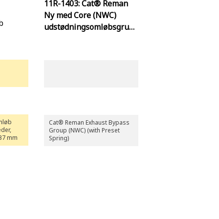
11R-1403: Cat® Reman
Ny med Core (NWC)
b
udstødningsomløbsgrup
pe
mløb
Cat® Reman Exhaust Bypass
eder,
Group (NWC) (with Preset
137 mm
Spring)