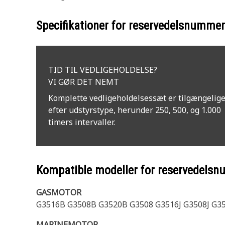
Specifikationer for reservedelsnumme
TID TIL VEDLIGEHOLDELSE?
VI GØR DET NEMT
Komplette vedligeholdelsessæt er tilgængelig
efter udstyrstype, herunder 250, 500, og 1.000
timers intervaller.
Kompatible modeller for reservedels
GASMOTOR
G3516B G3508B G3520B G3508 G3516J G3508J G35
MARINEMOTOR