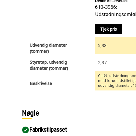
Denne Reservedel:
610-3966:
Udstødningsomlø
Tjek pris
Udvendig diameter
5,38
(tommer)
Styretap, udvendig
2,37
diameter (tommer)
Cat® -udstødningso
med forudindstillet fj
Beskrivelse
udvendig diameter: 
Nøgle
Fabrikstilpasset