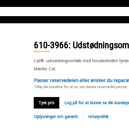
610-3966
: Udstødningsom
Cat® -udstødningsomløb med forudindstillet fjede
Mærke: Cat
Passer reservedelen eller ønsker du repara
Tilføj din maskine for at se, om denne reservedel passer,
Tjek pris
Log på for at kunne se din kundepr
Oplysninger om garanti
returpolitik