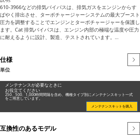
610-3966などの排気バイパスは、排気ガスをエンジンからす
ばやく排出させ、ターボチャージャーシステムの最大ブースト
圧力を調整することでエンジンとターボチャージャーを保護し
ます。Cat 排気バイパスは、エンジン内部の極端な温度や圧力
に耐えるように設計、製造、テストされています。
特長
仕様
・材質:アルミニウム
• 外径:137 mm (5.38 インチ)
単位
• シートの直径:51 mm（2.00 in）
・取り付けパイロット径60mm (2.37インチ)
メンテナンスが必要なときに
• コネクションだ：1/4-18 NPTF ポート、3/8-18 NPTF ポー
お役立てください
250、500、1,000時間間隔を含め、機種タイプ別にメンテナンスキット一式
ト、2 か所
をご用意しています。
メンテナンスキットを購入
用途
詳細については、取扱説明書を参照するか、最寄りのキャタピ
ラディーラーにお問い合わせください。
互換性のあるモデル