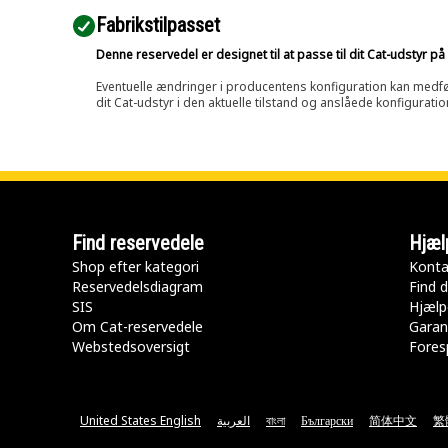
Fabrikstilpasset
Denne reservedel er designet til at passe til dit Cat-udstyr 
Eventuelle ændringer i producentens konfiguration kan medføre, 
dit Cat-udstyr i den aktuelle tilstand og anslåede konfiguratio
Find reservedele
Hjæl
Shop efter kategori
Konta
Reservedelsdiagram
Find d
SIS
Hjælp
Om Cat-reservedele
Garan
Webstedsoversigt
Fores
United States English
العربية
বাংলা
Български
简体中文
繁