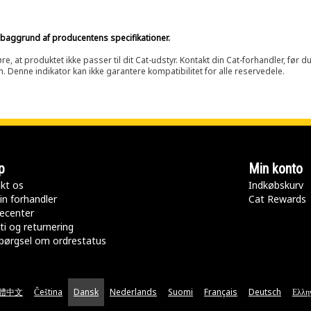
på baggrund af producentens specifikationer.
at produktet ikke passer til dit Cat-udstyr. Kontakt din Cat-forhandler, før du k
n. Denne indikator kan ikke garantere kompatibilitet for alle reservedele.
p
Min konto
kt os
Indkøbskurv
in forhandler
Cat Rewards
ecenter
ti og returnering
pørgsel om ordrestatus
體中文
Čeština
Dansk
Nederlands
Suomi
Français
Deutsch
Ελλη