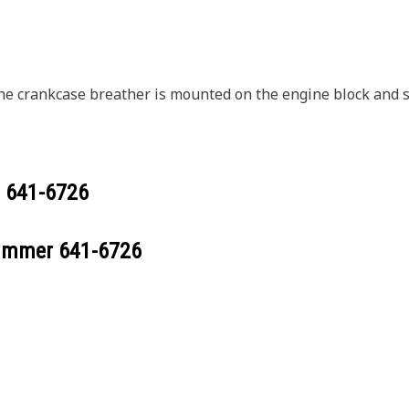
 crankcase breather is mounted on the engine block and sec
r
641-6726
nummer
641-6726