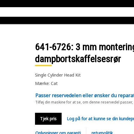
641-6726
: 3 mm montering
dampbortskaffelsesrør
Single Cylinder Head Kit
Mærke: Cat
Passer reservedelen eller ønsker du repara
Tilføj din maskine for at se, om denne reservedel passer,
Tjek pris
Log på for at kunne se din kundepr
Oplysninger om garanti
returpolitik