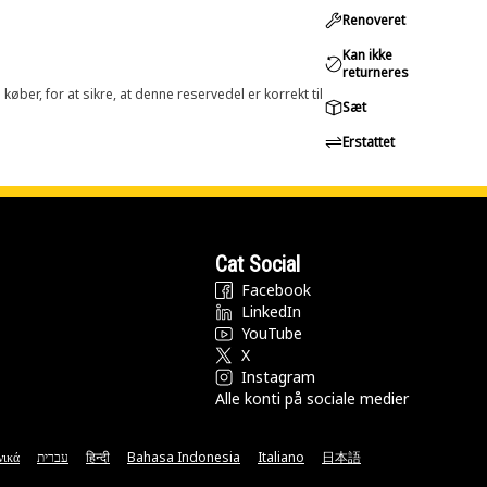
Renoveret
Kan ikke
returneres
øber, for at sikre, at denne reservedel er korrekt til
Sæt
Erstattet
Cat Social
Facebook
LinkedIn
YouTube
X
Instagram
Alle konti på sociale medier
νικά
עברית
हिन्दी
Bahasa Indonesia
Italiano
日本語