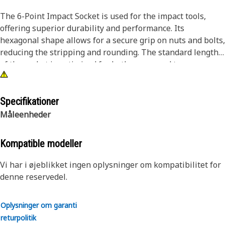
The 6-Point Impact Socket is used for the impact tools,
offering superior durability and performance. Its
hexagonal shape allows for a secure grip on nuts and bolts,
reducing the stripping and rounding. The standard length
of the socket is optimized for both access and torque
applications. The black oxide finish enhances resistance to
corrosion and wear, extending the tool's lifespan. The
sockets used are tailored for high-torque impact
Specifikationer
applications.
Måleenheder
Attributes:
Kompatible modeller
• Compatible with standard 3/4 inch square drive size for
impact tools.
Vi har i øjeblikket ingen oplysninger om kompatibilitet for
• Standard length socket.
denne reservedel.
• Used to handle high-torque applications without
deformation.
Oplysninger om garanti
• Ensures a secure fit to reduce the risk of fastener damage.
returpolitik
• Provides excellent gripping power for reliable fastening.