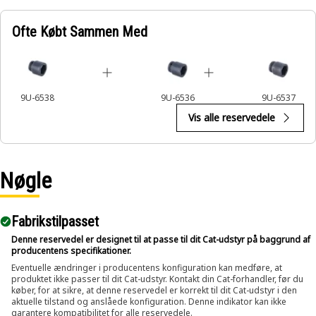
Applications:
Ofte Købt Sammen Med
The 6-Point Impact Socket is used in conjunction with
impact wrenches to handle hexagonal fasteners on
equipment components, ensuring efficient maintenance
and assembly operations.
9U-6538
9U-6536
9U-6537
Vis alle reservedele
Nøgle
Fabrikstilpasset
Denne reservedel er designet til at passe til dit Cat-udstyr på baggrund af
producentens specifikationer.
Eventuelle ændringer i producentens konfiguration kan medføre, at
produktet ikke passer til dit Cat-udstyr. Kontakt din Cat-forhandler, før du
køber, for at sikre, at denne reservedel er korrekt til dit Cat-udstyr i den
aktuelle tilstand og anslåede konfiguration. Denne indikator kan ikke
garantere kompatibilitet for alle reservedele.