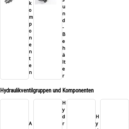
k
u
o
n
m
d
p
-
o
B
n
e
e
h
n
ä
t
lt
e
e
n
r
Hydraulikventilgruppen und Komponenten
H
y
d
H
A
r
y