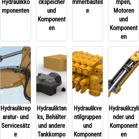
Hydraulikko
ckspeicher
mmerbauteil
mpen,
mponenten
und
e
Motoren
Komponent
und
en
Komponent
en
Hydraulikrep
Hydrauliktan
Hydraulikve
Hydraulikzyli
aratur- und
ks, Behälter
ntilgruppen
nder und
Servicesätz
und andere
und
Komponent
e
Tankkompo
Komponent
en