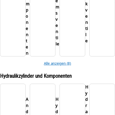
e
m
k
m
p
v
s
o
e
v
n
n
e
e
ti
n
n
l
ti
t
e
le
e
n
Alle anzeigen (8)
Hydraulikzylinder und Komponenten
H
y
A
H
d
n
y
r
d
d
a