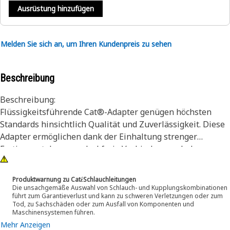
Ausrüstung hinzufügen
Melden Sie sich an, um Ihren Kundenpreis zu sehen
Beschreibung
Beschreibung:
Flüssigkeitsführende Cat®-Adapter genügen höchsten
Standards hinsichtlich Qualität und Zuverlässigkeit. Diese
Adapter ermöglichen dank der Einhaltung strenger
Fertigungstoleranzen leckfreie Verbindungen. Jeder
flüssigkeitsführende Cat-Adapter entspricht den
Industrienormen für Betriebsdruck, Drehmoment der
Produktwarnung zu CatέSchlauchleitungen
Anwendung und Korrosionsschutz oder übertrifft diese. So
Die unsachgemäße Auswahl von Schlauch- und Kupplungskombinationen
führt zum Garantieverlust und kann zu schweren Verletzungen oder zum
gewährleisten diese Adapter eine lange Lebensdauer und
Tod, zu Sachschäden oder zum Ausfall von Komponenten und
die ordnungsgemäße Maschinenfunktion.
Maschinensystemen führen.
Mehr Anzeigen